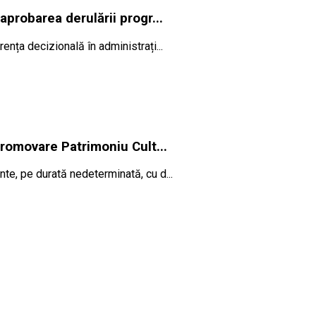
robarea derulării progr...
ența decizională în administrați...
romovare Patrimoniu Cult...
te, pe durată nedeterminată, cu d...