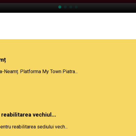
amț
ra-Neamț. Platforma My Town Piatra...
reabilitarea vechiul...
ntru reabilitarea sediului vech...