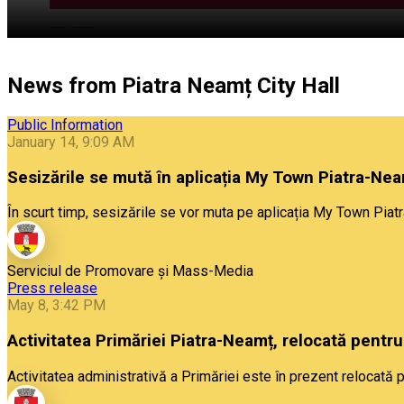
English
News from Piatra Neamț City Hall
Public Information
January 14, 9:09 AM
Sesizările se mută în aplicația My Town Piatra-Ne
În scurt timp, sesizările se vor muta pe aplicația My Town Piat
Serviciul de Promovare și Mass-Media
Press release
May 8, 3:42 PM
Activitatea Primăriei Piatra-Neamț, relocată pentru 
Activitatea administrativă a Primăriei este în prezent relocată pe