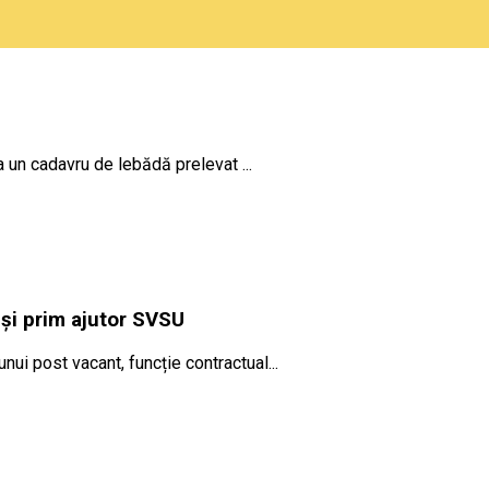
a un cadavru de lebădă prelevat ...
 și prim ajutor SVSU
i post vacant, funcție contractual...