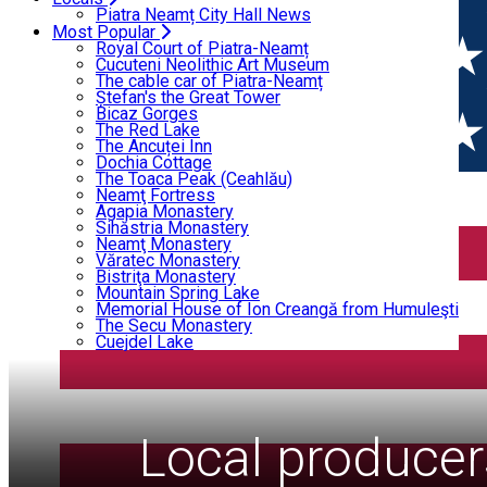
Bicaz Gorges
Piatra Neamț City Hall News
The Red Lake
Most Popular
The Ancuței Inn
Royal Court of Piatra-Neamț
Dochia Cottage
Cucuteni Neolithic Art Museum
The Toaca Peak (Ceahlău)
The cable car of Piatra-Neamț
Neamţ Fortress
Ștefan's the Great Tower
Agapia Monastery
Bicaz Gorges
Sihăstria Monastery
The Red Lake
Neamţ Monastery
The Ancuței Inn
Văratec Monastery
Dochia Cottage
Bistriţa Monastery
The Toaca Peak (Ceahlău)
Mountain Spring Lake
Neamţ Fortress
Memorial House of Ion Creangă from Humuleşti
Agapia Monastery
The Secu Monastery
Sihăstria Monastery
Cuejdel Lake
Neamţ Monastery
Văratec Monastery
Bistriţa Monastery
Mountain Spring Lake
Memorial House of Ion Creangă from Humuleşti
The Secu Monastery
Cuejdel Lake
ty App Recommendati
iatra Neamț
oundings
Local producer