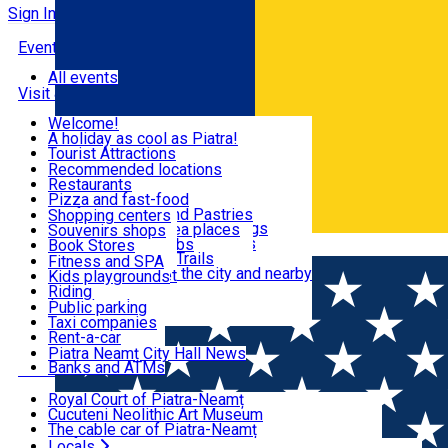
Sign In
Events
All events
Visit & Explore
Welcome!
A holiday as cool as Piatra!
Eat & Drink
Tourist Attractions
Walking through the city
Recommended locations
Hiking in nature
Restaurants
Shopping
All locations
Pizza and fast-food
Mountain bike & Downhill
Confectioneries and Pastries
Shopping centers
By car through the surroundings
Coffee Shops & Tea places
Souvenirs shops
Fun & Relax
#priNeamt one day itineraries
Pubs, bars and clubs
Book Stores
Română
Ceahlău Mountain Trails
Local products
Fitness and SPA
Accommodation in the city and nearby
The central market
Kids playgrounds
Useful info
Tourist Infopoint
Riding
Tourist guides
Public parking
Travel agencies
Taxi companies
Locals
Rent-a-car
Bicycle rentals
Piatra Neamț City Hall News
Banks and ATMs
Most Popular
Royal Court of Piatra-Neamț
Cucuteni Neolithic Art Museum
The cable car of Piatra-Neamț
Ștefan's the Great Tower
Locals