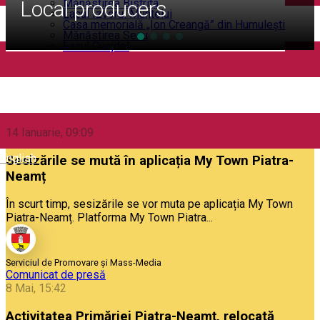
tions
Local producers
Mănăstirea Bistrița
Lacul Izvorul Muntelui
Casa memorială „Ion Creangă” din Humuleşti
Mănăstirea Secu
Lacul Cuejdel
News from Piatra Neamț City Hall
Informare publică
14 Ianuarie, 09:09
English
Sesizările se mută în aplicația My Town Piatra-
Neamț
În scurt timp, sesizările se vor muta pe aplicația My Town
Piatra-Neamț. Platforma My Town Piatra...
Serviciul de Promovare și Mass-Media
Comunicat de presă
8 Mai, 15:42
Activitatea Primăriei Piatra-Neamț, relocată