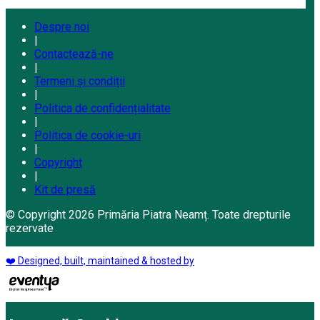
Despre noi
|
Contactează-ne
|
Termeni și condiții
|
Politica de confidențialitate
|
Politica de cookie-uri
|
Copyright
|
Kit de presă
© Copyright 2026 Primăria Piatra Neamț. Toate drepturile
rezervate
❤️ Designed, built, maintained & hosted by