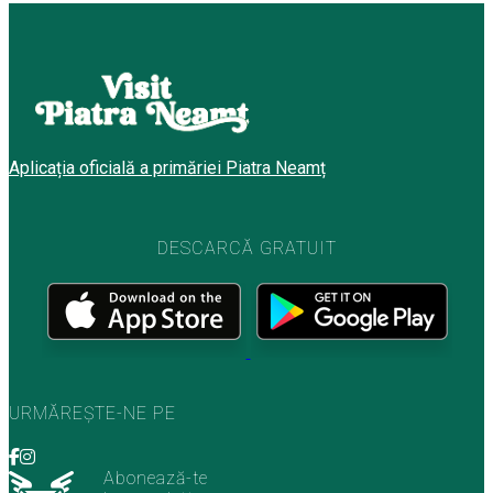
Aplicația oficială a primăriei Piatra Neamț
DESCARCĂ GRATUIT
URMĂREȘTE-NE PE
Abonează-te