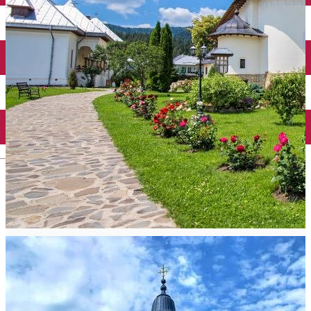
Mănăstirea Bistrița
Lacul Izvorul Muntelui
Casa memorială „Ion Creangă” din Humuleşti
Mănăstirea Secu
Lacul Cuejdel
English