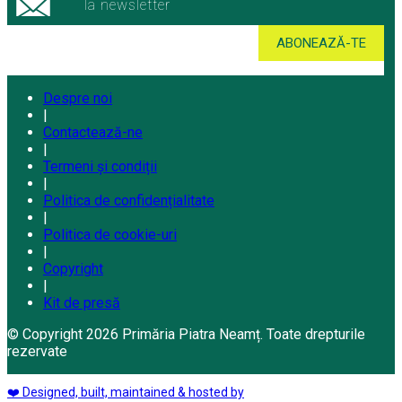
la newsletter
Despre noi
|
Contactează-ne
|
Termeni și condiții
|
Politica de confidențialitate
|
Politica de cookie-uri
|
Copyright
|
Kit de presă
© Copyright 2026 Primăria Piatra Neamț. Toate drepturile
rezervate
❤️ Designed, built, maintained & hosted by