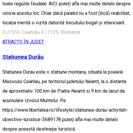
toate regulile feudale. AICI puteți afla mai multe detalii despre
istoria acestui loc. Chiar dacă palatul nu a fost (încă) reabilitat,
locația merită o vizită datorită trecutului bogat și interesant.
DJ155F, Ceahlău 617125, Romania
ATRACȚII ÎN JUDEȚ
Stațiunea Durău
Statiunea Durau este o statiune montana, situata la poalele
Masivului Ceahlau, pe teritoriul judetului Neamt, la o distanta
de aproximativ 100 km de Piatra-Neamt si 9 km de lacul de
acumulare Izvorul Muntelui. Pe
https://www.libertatea.ro/lifestyle/statiunea-durau-activitati-
obiective-turistice-3689178 puteți afla mai multe detalii
despre această destinație turistică.