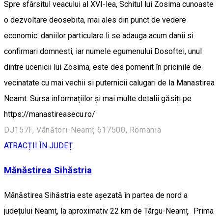
Spre sfârsitul veacului al XVI-lea, Schitul lui Zosima cunoaste
o dezvoltare deosebita, mai ales din punct de vedere
economic: daniilor particulare li se adauga acum danii si
confirmari domnesti, iar numele egumenului Dosoftei, unul
dintre ucenicii lui Zosima, este des pomenit în pricinile de
vecinatate cu mai vechii si puternicii calugari de la Manastirea
Neamt. Sursa informațiilor și mai multe detalii găsiți pe
https://manastireasecu.ro/
DJ157F, Vânători-Neamț 617500, Romania
ATRACȚII ÎN JUDEȚ
Mănăstirea Sihăstria
Mânăstirea Sihăstria este așezată în partea de nord a
județului Neamț, la aproximativ 22 km de Târgu-Neamț. Prima