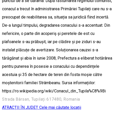
punctul de a se dărâma. După răsturnarea regimului comunist,
conacul a trecut în administrarea Primăriei Tupilați care nu s-a
preocupat de reabilitarea sa, situația sa juridică fiind incertă.
De-a lungul timpului, degradarea conacului s-a accentuat. Din
nefericire, o parte din acoperiș și peretele de est cu
plafoanele s-au prăbușit, iar pe clădire și pe ziduri s-au
instalat plăcuțe de avertizare. Soluționarea cauzei s-a
tărăgănat și abia în iunie 2008, Prefectura a eliberat hotărârea
pentru punerea în posesie a conacului cu dependințele
acestuia și 35 de hectare de teren din fosta moșie către
moștenitorii familiei Strâmbeanu. Sursa informațiilor:
https://ro.wikipedia.org/wiki/Conacul_din_Tupila%C8%9Bi
Strada Bârsan, Tupilați 617480, Romania
ATRACȚII ÎN JUDEȚ
Cele mai căutate locații