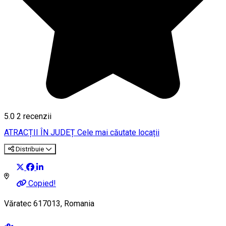
5.0
2
recenzii
ATRACȚII ÎN JUDEȚ
Cele mai căutate locații
Distribuie
Copied!
Văratec 617013, Romania