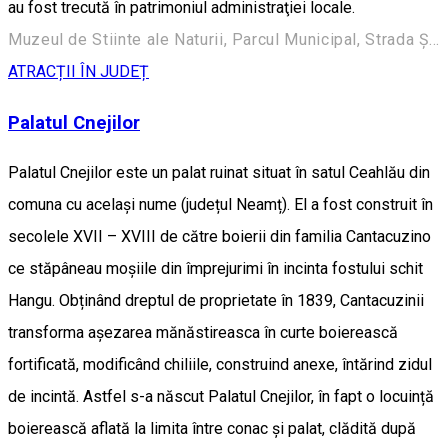
au fost trecută în patrimoniul administraţiei locale.
Muzeul de Stiinte ale Naturii, Parcul Municipal, Strada Ștefan cel Mare 248, Roman 617135, Romania
ATRACȚII ÎN JUDEȚ
Palatul Cnejilor
Palatul Cnejilor este un palat ruinat situat în satul Ceahlău din
comuna cu același nume (județul Neamț). El a fost construit în
secolele XVII – XVIII de către boierii din familia Cantacuzino
ce stăpâneau moșiile din împrejurimi în incinta fostului schit
Hangu. Obținând dreptul de proprietate în 1839, Cantacuzinii
transforma așezarea mănăstireasca în curte boierească
fortificată, modificând chiliile, construind anexe, întărind zidul
de incintă. Astfel s-a născut Palatul Cnejilor, în fapt o locuință
boierească aflată la limita între conac și palat, clădită după