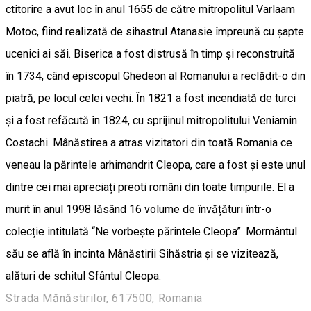
ctitorire a avut loc în anul 1655 de către mitropolitul Varlaam
Motoc, fiind realizată de sihastrul Atanasie împreună cu șapte
ucenici ai săi. Biserica a fost distrusă în timp și reconstruită
în 1734, când episcopul Ghedeon al Romanului a reclădit-o din
piatră, pe locul celei vechi. În 1821 a fost incendiată de turci
și a fost refăcută în 1824, cu sprijinul mitropolitului Veniamin
Costachi. Mânăstirea a atras vizitatori din toată Romania ce
veneau la părintele arhimandrit Cleopa, care a fost și este unul
dintre cei mai apreciați preoti români din toate timpurile. El a
murit în anul 1998 lăsând 16 volume de învățături într-o
colecție intitulată “Ne vorbește părintele Cleopa”. Mormântul
său se află în incinta Mânăstirii Sihăstria și se vizitează,
alături de schitul Sfântul Cleopa.
Strada Mănăstirilor, 617500, Romania