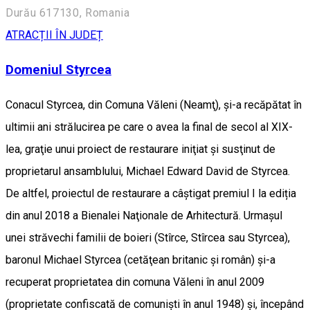
Durău 617130, Romania
ATRACȚII ÎN JUDEȚ
Domeniul Styrcea
Conacul Styrcea, din Comuna Văleni (Neamţ), şi-a recăpătat în
ultimii ani strălucirea pe care o avea la final de secol al XIX-
lea, graţie unui proiect de restaurare iniţiat şi susţinut de
proprietarul ansamblului, Michael Edward David de Styrcea.
De altfel, proiectul de restaurare a câştigat premiul I la ediția
din anul 2018 a Bienalei Naţionale de Arhitectură. Urmaşul
unei străvechi familii de boieri (Stîrce, Stîrcea sau Styrcea),
baronul Michael Styrcea (cetăţean britanic şi român) şi-a
recuperat proprietatea din comuna Văleni în anul 2009
(proprietate confiscată de comunişti în anul 1948) şi, începând