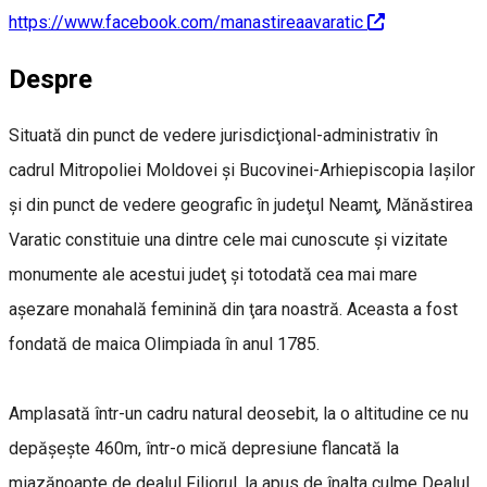
https://www.facebook.com/manastireaavaratic
Despre
Situată din punct de vedere jurisdicţional-administrativ în
cadrul Mitropoliei Moldovei şi Bucovinei-Arhiepiscopia Iaşilor
şi din punct de vedere geografic în judeţul Neamţ, Mănăstirea
Varatic constituie una dintre cele mai cunoscute şi vizitate
monumente ale acestui judeţ şi totodată cea mai mare
aşezare monahală feminină din ţara noastră. Aceasta a fost
fondată de maica Olimpiada în anul 1785.
Amplasată într-un cadru natural deosebit, la o altitudine ce nu
depăşeşte 460m, într-o mică depresiune flancată la
miazănoapte de dealul Filiorul, la apus de înalta culme Dealul