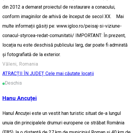
din 2012 a demarat proiectul de restaurare a conacului,
conform imaginilor de arhivă de început de secol XX. Mai
multe informații găsiți pe: www.igloo.ro/peisaj-si-viziune-
conacul-styrcea-redat-comunitatii/ IMPORTANT: În prezent,
locația nu este deschisă publicului larg, dar poate fi admirată
și fotografiată de la exterior.
Văleni, Romania
ATRACȚII ÎN JUDEȚ
Cele mai căutate locații
Deschis
Hanu Ancuței
Hanul Ancuței este un vestit han turistic situat de-a lungul
unuia din principalele drumuri europene ce străbat România
(E85), la o distanță de 27 km de municipiul Roman și 40 km de