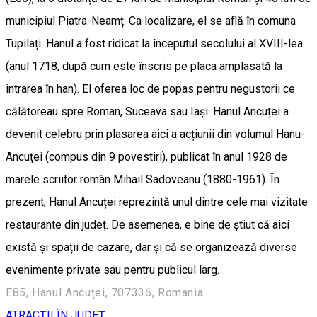
municipiul Piatra-Neamț. Ca localizare, el se află în comuna
Tupilați. Hanul a fost ridicat la începutul secolului al XVIII-lea
(anul 1718, după cum este înscris pe placa amplasată la
intrarea în han). El oferea loc de popas pentru negustorii ce
călătoreau spre Roman, Suceava sau Iași. Hanul Ancuței a
devenit celebru prin plasarea aici a acțiunii din volumul Hanu-
Ancuței (compus din 9 povestiri), publicat în anul 1928 de
marele scriitor român Mihail Sadoveanu (1880-1961). În
prezent, Hanul Ancuței reprezintă unul dintre cele mai vizitate
restaurante din județ. De asemenea, e bine de știut că aici
există și spații de cazare, dar și că se organizează diverse
evenimente private sau pentru publicul larg.
E85, Hanul Ancuței, 707336, Romania
ATRACȚII ÎN JUDEȚ