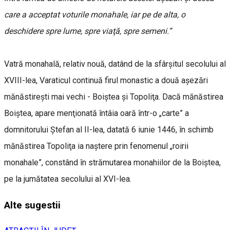
care a acceptat voturile monahale, iar pe de alta, o
deschidere spre lume, spre viaţă, spre semeni.”
Vatră monahală, relativ nouă, datând de la sfârşitul secolului al
XVIII-lea, Varaticul continuă firul monastic a două aşezări
mănăstireşti mai vechi - Boiştea şi Topoliţa. Dacă mănăstirea
Boiştea, apare menţionată întâia oară într-o „carte” a
domnitorului Ştefan al II-lea, datată 6 iunie 1446, în schimb
mănăstirea Topoliţa ia naştere prin fenomenul „roirii
monahale”, constând în strămutarea monahiilor de la Boiştea,
pe la jumătatea secolului al XVI-lea.
Alte sugestii