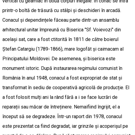
vertical cu geamlâc în două corpuri inegale. În conac se intra
printr-o boltă de trăsură cu stâlpi și deschideri în arcadă.
Conacul și dependințele făceau parte dintr-un ansamblu
arhitectural unitar împreună cu Biserica "Sf. Voievozi" din
același sat, care a fost ctitorită în 1811 de către boierul
Ștefan Catargiu (1789-1866), mare logofăt și caimacam al
Principatului Moldovei. De asemenea, și biserica este
monument istoric. După instaurarea regimului comunist în
România în anul 1948, conacul a fost expropriat de stat și
transformat în sediu de cooperativă agricolă de producție. El
a fost folosit mulți ani la rând fără a i se face lucrări de
reparații sau măcar de întreținere. Nemaifiind îngrijit, el a
început să se degradeze. Într-un raport din 1978, conacul
este prezentat ca fiind degradat, iar grinzile și acoperișul pe