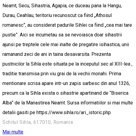
Neamt, Secu, Sihastria, Agapia, ce duceau pana la Hangu,
Durau, Ceahlau, teritoriu recunoscut ca fiind „Athosul
romanesc”, au considerat padurile Sihlei ca fiind „cea mai tare
pustie”. Aici se incumetau sa se nevoiasca doar sihastrii
ajunsi pe treptele cele mai inalte de pregatire isihastica, unii
ramanand zeci de ani in taina desavarsita. Prezenta
pustnicilor la Sihla este situata pe la inceputul sec al XIII-lea ,
traditie transmisa prin viu grai de la vechii monahi. Prima
mentionare scrisa apare intr-un zapis sarbesc din anul 1326,
precum ca la Sihla exista o sihastrie apartinand de “Biserica
Alba” de la Manastirea Neamt. Sursa informatiilor si mai multe
detalii gasiti pe https://www.sihla.ro/ari_istoric.php
Schitul Sihla, 617010, Romania
Mai multe