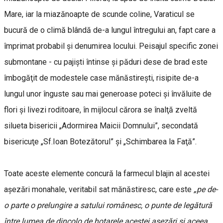
Mare, iar la miazănoapte de scunde coline, Varaticul se
bucură de o climă blândă de-a lungul întregului an, fapt care a
împrimat probabil şi denumirea locului. Peisajul specific zonei
submontane - cu pajişti întinse şi păduri dese de brad este
îmbogăţit de modestele case mănăstireşti, risipite de-a
lungul unor înguste sau mai generoase poteci şi învăluite de
flori şi livezi roditoare, în mijlocul cărora se înalţă zveltă
silueta bisericii „Adormirea Maicii Domnului”, secondată
bisericuţe „Sf.Ioan Botezătorul” şi „Schimbarea la Faţă”.
Toate aceste elemente concură la farmecul blajin al acestei
aşezări monahale, veritabil sat mănăstiresc, care este
„pe de-
o parte o prelungire a satului românesc, o punte de legătură
între lumea de dincolo de hotarele acestei aşezări şi aceea