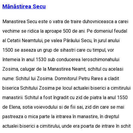
Mănăstirea Secu
Manastirea Secu este o vatra de traire duhovniceasca a carei
vechime se ridica la aproape 500 de ani. Pe domeniul feudal
al Cetatii Neamtului, pe valea Pârâului Secu, în jurul anului
1500 se aseaza un grup de sihastri care cu timpul, vor
întemeia în anul 1530 sub conducerea Ieroschimonahului
Zosima, calugar de la Manastirea Neamt, schitul cu acelasi
nume: Schitul lui Zosima. Domnitorul Petru Rares a cladit
biserica Schitului Zosima pe locul actualei biserici a cimitirului
manastirii. Schitul a fost îngradit cu zid de piatra la anul 1550
de Elena, sotia voievodului si de fiii sai, zid din care se mai
pastreaza o mica parte la intrarea în manastire, în dreptul
actualei biserici a cimitirului, unde era poarta de intrare în schit