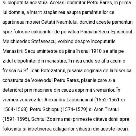
si clopotnita acestuia. Acelasi domnitor Petru Rares, în prima
lui domnie, a întarit stapânirea asupra pamânturilor ce
apartineau mosiei Cetatii Neamtului, daruind aceste pamânturi
spre folosire calugarilor de pe valea Pârâului Secu. Episcopul
Melchisedec Stefanescu, vorbind despre începuturile
Manastirii Secu aminteste ca pâna în anul 1910 se afla pe
zidul clopotnitei din manastire, în nisa unde se afla acum o
fresca cu Sf. Ioan Botezatorul, pisania originala de la biserica
construita de Voievodul Petru Rares, pisanie care s-a
deteriorat prin macinare din cauza asprimii vremurilor. În
vremea voievozilor Alexandru Lapusneanul (1552-1561 si
1564-1568), Petru Schiopu (1574-1579) si Aron Tiranul
(1591-1595), Schitul Zosima mai primeste câteva danii spre
folosinta si întretinerea calugarilor sihastri din aceste locuri.