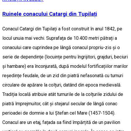
Ruinele conacului Catargi din Tupilați
Conacul Catargi din Tupilați a fost construit în anul 1842, pe
locul unuia mai vechi. Suprafața de 10.400 metri pătrați a
conacului care cuprindea pe lângă conacul propriu-zis și o
serie de dependințe (locuințe pentru îngrijitori, grajduri, beciuri
și hambare) era înconjurată, după modelul fortificațiilor marilor
reședințe feudale, de un zid din piatră nefasonată cu turnuri
circulare de apărare la colțuri, datând din epoca medievală.
Tradiția locală atribuie atât turnurile de la colțurile zidului de
piatră împrejmuitor, cât și stejarul secular de lângă conac
perioadei de domnie a lui Ștefan cel Mare (1457-1504).
Conacul are un etaj, fațada sa fiind împărțită de un pavilion