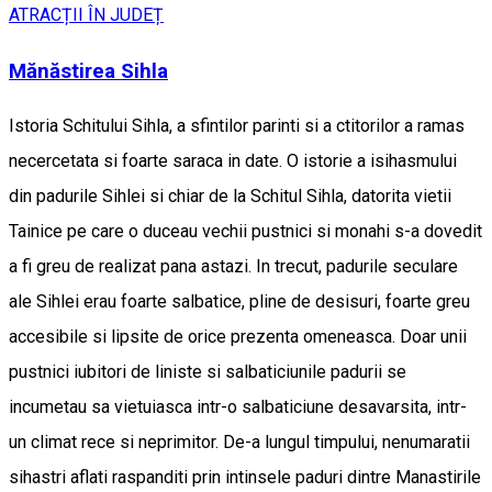
ATRACȚII ÎN JUDEȚ
Mănăstirea Sihla
Istoria Schitului Sihla, a sfintilor parinti si a ctitorilor a ramas
necercetata si foarte saraca in date. O istorie a isihasmului
din padurile Sihlei si chiar de la Schitul Sihla, datorita vietii
Tainice pe care o duceau vechii pustnici si monahi s-a dovedit
a fi greu de realizat pana astazi. In trecut, padurile seculare
ale Sihlei erau foarte salbatice, pline de desisuri, foarte greu
accesibile si lipsite de orice prezenta omeneasca. Doar unii
pustnici iubitori de liniste si salbaticiunile padurii se
incumetau sa vietuiasca intr-o salbaticiune desavarsita, intr-
un climat rece si neprimitor. De-a lungul timpului, nenumaratii
sihastri aflati raspanditi prin intinsele paduri dintre Manastirile