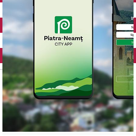
Mănăstirea Bistrița
Lacul Izvorul Muntelui
Casa memorială „Ion Creangă” din Humuleşti
Mănăstirea Secu
Lacul Cuejdel
English