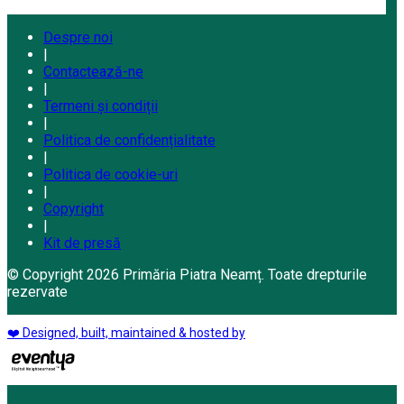
Despre noi
|
Contactează-ne
|
Termeni și condiții
|
Politica de confidențialitate
|
Politica de cookie-uri
|
Copyright
|
Kit de presă
© Copyright 2026 Primăria Piatra Neamț. Toate drepturile
rezervate
❤️ Designed, built, maintained & hosted by