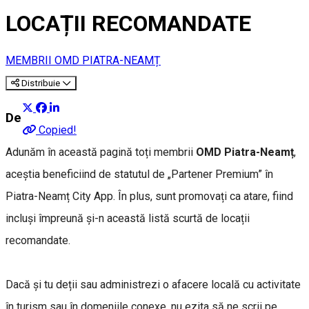
LOCAȚII RECOMANDATE
MEMBRII OMD PIATRA-NEAMȚ
Distribuie
Despre
Copied!
Adunăm în această pagină toți membrii
OMD Piatra-Neamț
,
aceștia beneficiind de statutul de „Partener Premium” în
Piatra-Neamț City App. În plus, sunt promovați ca atare, fiind
incluși împreună și-n această listă scurtă de locații
recomandate.
Dacă și tu deții sau administrezi o afacere locală cu activitate
în turism sau în domeniile conexe, nu ezita să ne scrii pe