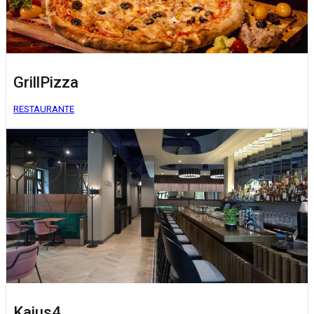
GrillPizza
RESTAURANTE
Kaius4