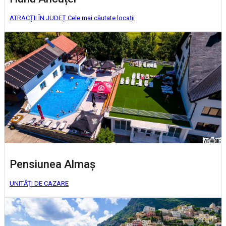
ATRACȚII ÎN JUDEȚ
Cele mai căutate locații
Pensiunea Almaș
UNITĂȚI DE CAZARE