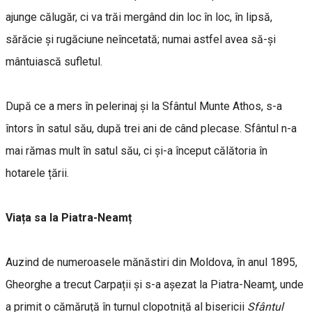
ajunge călugăr, ci va trăi mergând din loc în loc, în lipsă,
sărăcie și rugăciune neîncetată; numai astfel avea să-și
mântuiască sufletul.
După ce a mers în pelerinaj și la Sfântul Munte Athos, s-a
întors în satul său, după trei ani de când plecase. Sfântul n-a
mai rămas mult în satul său, ci și-a început călătoria în
hotarele țării.
Viața sa la Piatra-Neamț
Auzind de numeroasele mănăstiri din Moldova, în anul 1895,
Gheorghe a trecut Carpații și s-a așezat la Piatra-Neamț, unde
a primit o cămăruță în turnul clopotniță al bisericii
Sfântul