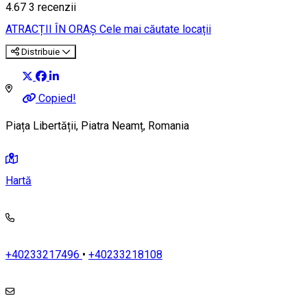
4.67
3
recenzii
ATRACȚII ÎN ORAȘ
Cele mai căutate locații
Distribuie
Copied!
Piața Libertății, Piatra Neamț, Romania
Hartă
+40233217496
•
+40233218108