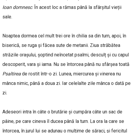
Ioan domnesc
. În acest loc a rămas până la sfârșitul vieții
sale.
Noaptea dormea cel mult trei ore în chilia sa din turn, apoi, în
biserică, se ruga și făcea sute de metanii. Ziua străbătea
străzile orașului, șoptind neîncetat psalmi, desculț și cu capul
descoperit, vara și iarna. Nu se întorcea până nu sfârșea toată
Psaltirea
de rostit într-o zi. Lunea, miercurea și vinerea nu
mânca nimic, până a doua zi. Iar celelalte zile mânca o dată pe
zi.
Adeseori intra în câte o brutărie și cumpăra câte un sac de
pâine, pe care cineva îl ducea până la turn. La ora la care se
întorcea, în jurul lui se adunau o mulțime de săraci, și fericitul