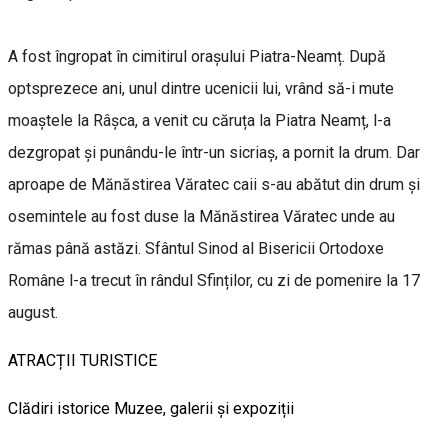
A fost îngropat în cimitirul orașului Piatra-Neamț. După
optsprezece ani, unul dintre ucenicii lui, vrând să-i mute
moaștele la Râșca, a venit cu căruța la Piatra Neamț, l-a
dezgropat și punându-le într-un sicriaș, a pornit la drum. Dar
aproape de Mănăstirea Văratec caii s-au abătut din drum și
osemintele au fost duse la Mănăstirea Văratec unde au
rămas până astăzi. Sfântul Sinod al Bisericii Ortodoxe
Române l-a trecut în rândul Sfinților, cu zi de pomenire la 17
august.
ATRACȚII TURISTICE
Clădiri istorice
Muzee, galerii și expoziții