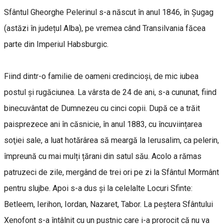
Sfântul Gheorghe Pelerinul s-a născut în anul 1846, în Șugag
(astăzi în județul Alba), pe vremea când Transilvania făcea
parte din Imperiul Habsburgic.
Fiind dintr-o familie de oameni credincioși, de mic iubea
postul și rugăciunea. La vârsta de 24 de ani, s-a cununat, fiind
binecuvântat de Dumnezeu cu cinci copii. După ce a trăit
paisprezece ani în căsnicie, în anul 1883, cu încuviințarea
soţiei sale, a luat hotărârea să meargă la Ierusalim, ca pelerin,
împreună cu mai mulți țărani din satul său. Acolo a rămas
patruzeci de zile, mergând de trei ori pe zi la Sfântul Mormânt
pentru slujbe. Apoi s-a dus și la celelalte Locuri Sfinte:
Betleem, Ierihon, Iordan, Nazaret, Tabor. La peștera Sfântului
Xenofont s-a întâlnit cu un pustnic care i-a prorocit că nu va