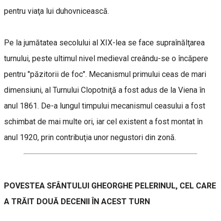
pentru viaţa lui duhovnicească.
Pe la jumătatea secolului al XIX-lea se face supraînălţarea
turnului, peste ultimul nivel medieval creându-se o încăpere
pentru "păzitorii de foc". Mecanismul primului ceas de mari
dimensiuni, al Turnului Clopotniţă a fost adus de la Viena în
anul 1861. De-a lungul timpului mecanismul ceasului a fost
schimbat de mai multe ori, iar cel existent a fost montat în
anul 1920, prin contribuţia unor negustori din zonă.
POVESTEA SFÂNTULUI GHEORGHE PELERINUL, CEL CARE
A TRĂIT DOUĂ DECENII ÎN ACEST TURN