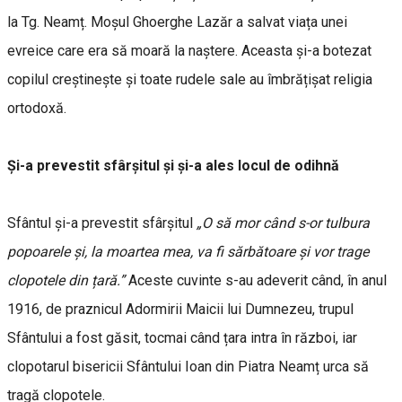
la Tg. Neamț. Moșul Ghoerghe Lazăr a salvat viața unei
evreice care era să moară la naștere. Aceasta și-a botezat
copilul creștinește și toate rudele sale au îmbrățișat religia
ortodoxă.
Și-a prevestit sfârșitul și și-a ales locul de odihnă
Sfântul și-a prevestit sfârșitul
„O să mor când s-or tulbura
popoarele și, la moartea mea, va fi sărbătoare și vor trage
clopotele din țară.”
Aceste cuvinte s-au adeverit când, în anul
1916, de praznicul Adormirii Maicii lui Dumnezeu, trupul
Sfântului a fost găsit, tocmai când țara intra în război, iar
clopotarul bisericii Sfântului Ioan din Piatra Neamț urca să
tragă clopotele.