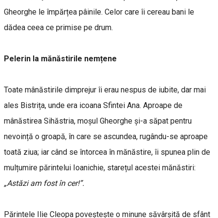
Gheorghe le împărțea pâinile. Celor care îi cereau bani le
dădea ceea ce primise pe drum.
Pelerin la mănăstirile nemțene
Toate mânăstirile dimprejur îi erau nespus de iubite, dar mai
ales Bistrița, unde era icoana Sfintei Ana. Aproape de
mânăstirea Sihăstria, moșul Gheorghe și-a săpat pentru
nevoință o groapă, în care se ascundea, rugându-se aproape
toată ziua; iar când se întorcea în mănăstire, îi spunea plin de
mulțumire părintelui Ioanichie, starețul acestei mănăstiri:
„Astăzi am fost în cer!”.
Părintele Ilie Cleopa poveștește o minune săvârșită de sfânt