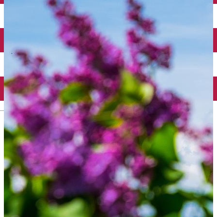
Mănăstirea Bistrița
Lacul Izvorul Muntelui
Casa memorială „Ion Creangă” din Humuleşti
Mănăstirea Secu
Lacul Cuejdel
English