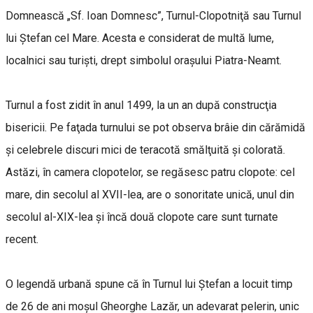
Domnească „Sf. Ioan Domnesc”, Turnul-Clopotniţă sau Turnul
lui Ștefan cel Mare. Acesta e considerat de multă lume,
localnici sau turiști, drept simbolul orașului Piatra-Neamt.
Turnul a fost zidit în anul 1499, la un an după construcţia
bisericii. Pe faţada turnului se pot observa brâie din cărămidă
şi celebrele discuri mici de teracotă smălţuită şi colorată.
Astăzi, în camera clopotelor, se regăsesc patru clopote: cel
mare, din secolul al XVII-lea, are o sonoritate unică, unul din
secolul al-XIX-lea şi încă două clopote care sunt turnate
recent.
O legendă urbană spune că în Turnul lui Ştefan a locuit timp
de 26 de ani moşul Gheorghe Lazăr, un adevarat pelerin, unic