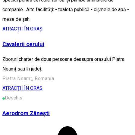
companie. Alte facilități: - toaletă publică - cișmele de apă -
mese de șah
ATRACȚII ÎN ORAȘ
Cavalerii cerului
Zboruri charter de doua persoane deasupra orasului Piatra
Neamț sau în județ.
Piatra Neamț, Romania
ATRACȚII ÎN ORAȘ
Deschis
Aerodrom Zănești