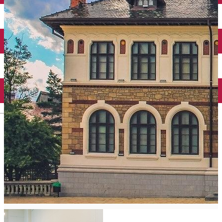
Mănăstirea Bistrița
Lacul Izvorul Muntelui
Casa memorială „Ion Creangă” din Humuleşti
Mănăstirea Secu
Lacul Cuejdel
English