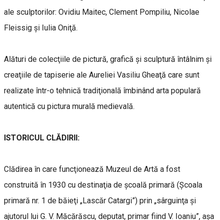
ale sculptorilor: Ovidiu Maitec, Clement Pompiliu, Nicolae
Fleissig şi Iulia Oniţă.
Alături de colecţiile de pictură, grafică şi sculptură întâlnim şi
creaţiile de tapiserie ale Aureliei Vasiliu Gheaţă care sunt
realizate într-o tehnică tradiţională îmbinând arta populară
autentică cu pictura murală medievală.
ISTORICUL CLĂDIRII:
Clădirea în care funcţionează Muzeul de Artă a fost
construită în 1930 cu destinaţia de şcoală primară (Şcoala
primară nr. 1 de băieţi „Lascăr Catargi”) prin „sârguinţa şi
ajutorul lui G. V. Măcărăscu, deputat, primar fiind V. Ioaniu”, aşa