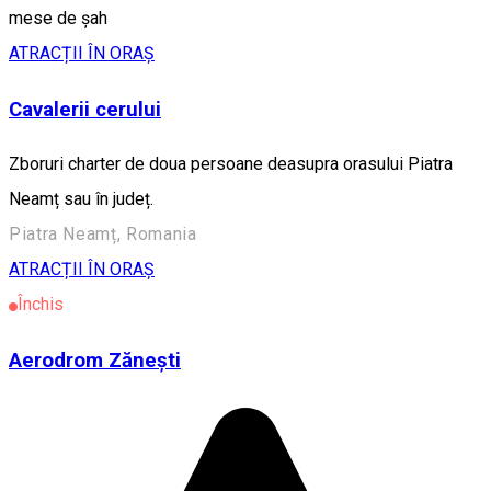
mese de șah
ATRACȚII ÎN ORAȘ
Cavalerii cerului
Zboruri charter de doua persoane deasupra orasului Piatra
Neamț sau în județ.
Piatra Neamț, Romania
ATRACȚII ÎN ORAȘ
Închis
Aerodrom Zănești