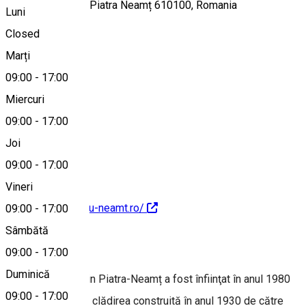
Piața Libertății 1, Piatra Neamț 610100, Romania
Luni
Closed
Marți
Hartă
09:00
-
17:00
Miercuri
09:00
-
17:00
+40233216808
Joi
09:00
-
17:00
Vineri
http://mapn.muzeu-neamt.ro/
09:00
-
17:00
Sâmbătă
Despre
09:00
-
17:00
Duminică
Muzeul de Artă din Piatra-Neamț a fost înfiinţat în anul 1980
09:00
-
17:00
şi funcţionează în clădirea construită în anul 1930 de către