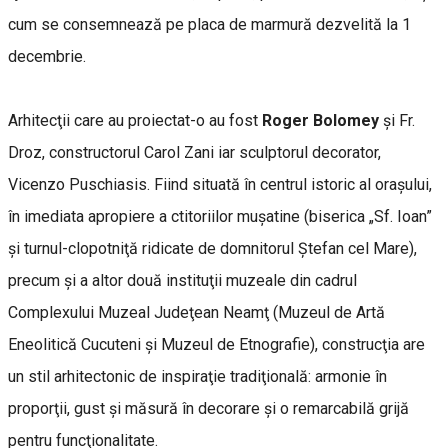
cum se consemnează pe placa de marmură dezvelită la 1
decembrie.
Arhitecţii care au proiectat-o au fost
Roger Bolomey
şi Fr.
Droz, constructorul Carol Zani iar sculptorul decorator,
Vicenzo Puschiasis. Fiind situată în centrul istoric al oraşului,
în imediata apropiere a ctitoriilor muşatine (biserica „Sf. Ioan”
şi turnul-clopotniţă ridicate de domnitorul Ştefan cel Mare),
precum şi a altor două instituţii muzeale din cadrul
Complexului Muzeal Judeţean Neamţ (Muzeul de Artă
Eneolitică Cucuteni şi Muzeul de Etnografie), construcţia are
un stil arhitectonic de inspiraţie tradiţională: armonie în
proporţii, gust şi măsură în decorare şi o remarcabilă grijă
pentru funcţionalitate.