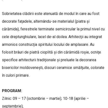
Sobrietatea clădirii este atenuată de modul în care au fost
decorate faţadele, alternându-se materialul (piatra şi
cărămida), ferestrele terminate semicircular la primul nivel cu
cele dreptunghiulare, lacel de-al doilea. Arhitecţii au integrat
armonios construcţia spiritului locului de amplasare. Au
folosit brâuri de piatră cioplită şi din cărămidă roşie, ocniţe
specifice arhitecturii tradiţionale şi preluate la decorarea
bisericilor moldoveneşti, discuri ceramice smălţuite, colorate
în culori primare.
PROGRAM:
Zilnic: 09 – 17 (octombrie – martie); 10-18 (aprilie –
septembrie);