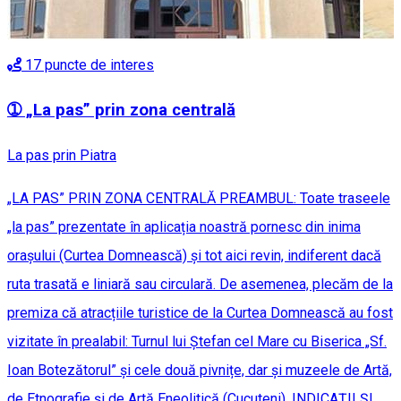
17
puncte de interes
➀ „La pas” prin zona centrală
La pas prin Piatra
„LA PAS” PRIN ZONA CENTRALĂ PREAMBUL: Toate traseele
„la pas” prezentate în aplicația noastră pornesc din inima
orașului (Curtea Domnească) și tot aici revin, indiferent dacă
ruta trasată e liniară sau circulară. De asemenea, plecăm de la
premiza că atracțiile turistice de la Curtea Domnească au fost
vizitate în prealabil: Turnul lui Ștefan cel Mare cu Biserica „Sf.
Ioan Botezătorul” și cele două pivnițe, dar și muzeele de Artă,
de Etnografie și de Artă Eneolitică (Cucuteni). INDICAȚII ȘI