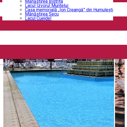
Mănăstirea Bistrița
Lacul Izvorul Muntelui
Casa memorială „Ion Creangă” din Humuleşti
Mănăstirea Secu
Lacul Cuejdel
English