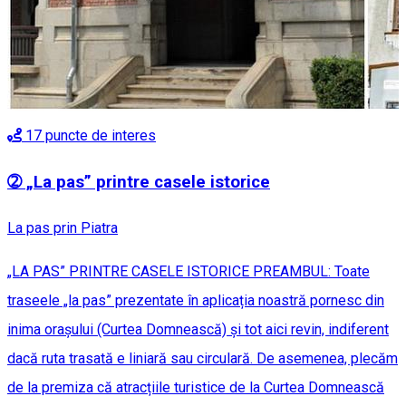
17
puncte de interes
➁ „La pas” printre casele istorice
La pas prin Piatra
„LA PAS” PRINTRE CASELE ISTORICE PREAMBUL: Toate
traseele „la pas” prezentate în aplicația noastră pornesc din
inima orașului (Curtea Domnească) și tot aici revin, indiferent
dacă ruta trasată e liniară sau circulară. De asemenea, plecăm
de la premiza că atracțiile turistice de la Curtea Domnească