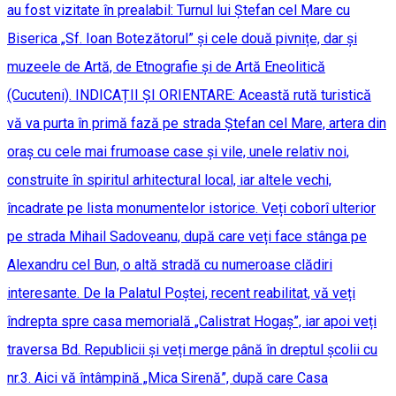
au fost vizitate în prealabil: Turnul lui Ștefan cel Mare cu
Biserica „Sf. Ioan Botezătorul” și cele două pivnițe, dar și
muzeele de Artă, de Etnografie și de Artă Eneolitică
(Cucuteni). INDICAȚII ȘI ORIENTARE: Această rută turistică
vă va purta în primă fază pe strada Ștefan cel Mare, artera din
oraș cu cele mai frumoase case și vile, unele relativ noi,
construite în spiritul arhitectural local, iar altele vechi,
încadrate pe lista monumentelor istorice. Veți coborî ulterior
pe strada Mihail Sadoveanu, după care veți face stânga pe
Alexandru cel Bun, o altă stradă cu numeroase clădiri
interesante. De la Palatul Poștei, recent reabilitat, vă veți
îndrepta spre casa memorială „Calistrat Hogaș”, iar apoi veți
traversa Bd. Republicii și veți merge până în dreptul școlii cu
nr.3. Aici vă întâmpină „Mica Sirenă”, după care Casa