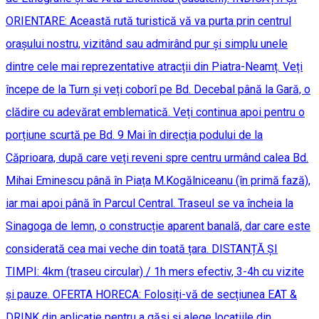
ORIENTARE: Această rută turistică vă va purta prin centrul
orașului nostru, vizitând sau admirând pur și simplu unele
dintre cele mai reprezentative atracții din Piatra-Neamț. Veți
începe de la Turn și veți coborî pe Bd. Decebal până la Gară, o
clădire cu adevărat emblematică. Veți continua apoi pentru o
porțiune scurtă pe Bd. 9 Mai în direcția podului de la
Căprioara, după care veți reveni spre centru urmând calea Bd.
Mihai Eminescu până în Piața M.Kogălniceanu (în primă fază),
iar mai apoi până în Parcul Central. Traseul se va încheia la
Sinagoga de lemn, o construcție aparent banală, dar care este
considerată cea mai veche din toată țara. DISTANȚĂ ȘI
TIMPI: 4km (traseu circular) / 1h mers efectiv, 3-4h cu vizite
și pauze. OFERTA HORECA: Folosiți-vă de secțiunea EAT &
DRINK din aplicație pentru a găsi și alege locațiile din