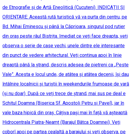
de Etnografie și de Artă Eneolitică (Cucuteni). INDICAȚII ȘI
ORIENTARE: Această rută turistică vă va purta din centru, pe
Bd. Mihai Eminescu și până la Căprioara, singurul pod rutier
din oraș peste râul Bistrița. Imediat ce veți face dreapta, veți
observa o serie de case vechi, unele dintre ele interesante
din punct de vedere arhitectural. Veți continua apoi în linie
dreaptă până la ștrand, descris adesea de pietreni ca „Peste
Vale”. Acesta e locul unde, de atâtea și atâtea decenii, își dau
întâlnire localnicii și turiștii în weekendurile frumoase de vară
(și nu doar). După ce veți trece de ștrand, mai sus pe deal e
Schitul Doamna (Biserica Sf. Apostoli Petru și Pavel), iar în
vale baza hipică din oraș. Câțiva pași mai în față vă așteaptă
Hidrocentrala Piatra-Neamț (Barajul Bâtca Doamnei). Veți
coborî apoi pe partea cealaltă a barajului și veți observa, pe