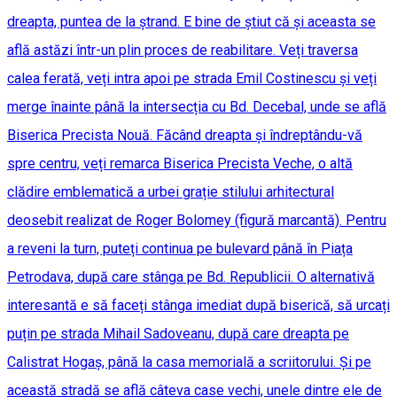
dreapta, puntea de la ștrand. E bine de știut că și aceasta se
află astăzi într-un plin proces de reabilitare. Veți traversa
calea ferată, veți intra apoi pe strada Emil Costinescu și veți
merge înainte până la intersecția cu Bd. Decebal, unde se află
Biserica Precista Nouă. Făcând dreapta și îndreptându-vă
spre centru, veți remarca Biserica Precista Veche, o altă
clădire emblematică a urbei grație stilului arhitectural
deosebit realizat de Roger Bolomey (figură marcantă). Pentru
a reveni la turn, puteți continua pe bulevard până în Piața
Petrodava, după care stânga pe Bd. Republicii. O alternativă
interesantă e să faceți stânga imediat după biserică, să urcați
puțin pe strada Mihail Sadoveanu, după care dreapta pe
Calistrat Hogaș, până la casa memorială a scriitorului. Și pe
această stradă se află câteva case vechi, unele dintre ele de