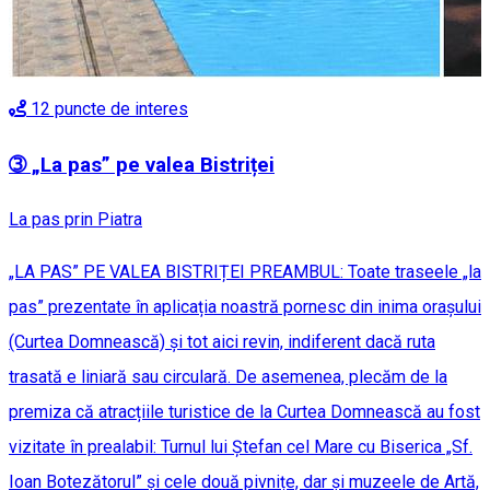
12
puncte de interes
➂ „La pas” pe valea Bistriței
La pas prin Piatra
„LA PAS” PE VALEA BISTRIȚEI PREAMBUL: Toate traseele „la
pas” prezentate în aplicația noastră pornesc din inima orașului
(Curtea Domnească) și tot aici revin, indiferent dacă ruta
trasată e liniară sau circulară. De asemenea, plecăm de la
premiza că atracțiile turistice de la Curtea Domnească au fost
vizitate în prealabil: Turnul lui Ștefan cel Mare cu Biserica „Sf.
Ioan Botezătorul” și cele două pivnițe, dar și muzeele de Artă,