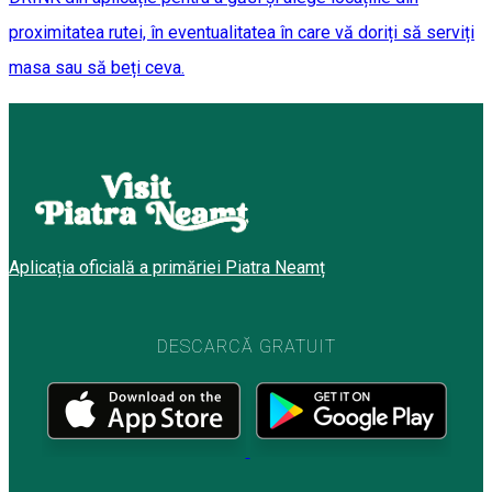
proximitatea rutei, în eventualitatea în care vă doriți să serviți
masa sau să beți ceva.
Aplicația oficială a primăriei Piatra Neamț
DESCARCĂ GRATUIT