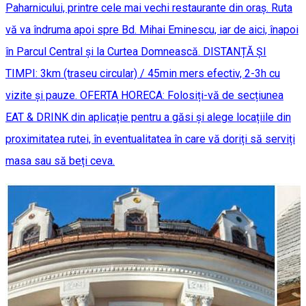
Paharnicului, printre cele mai vechi restaurante din oraș. Ruta
vă va îndruma apoi spre Bd. Mihai Eminescu, iar de aici, înapoi
în Parcul Central și la Curtea Domnească. DISTANȚĂ ȘI
TIMPI: 3km (traseu circular) / 45min mers efectiv, 2-3h cu
vizite și pauze. OFERTA HORECA: Folosiți-vă de secțiunea
EAT & DRINK din aplicație pentru a găsi și alege locațiile din
proximitatea rutei, în eventualitatea în care vă doriți să serviți
masa sau să beți ceva.