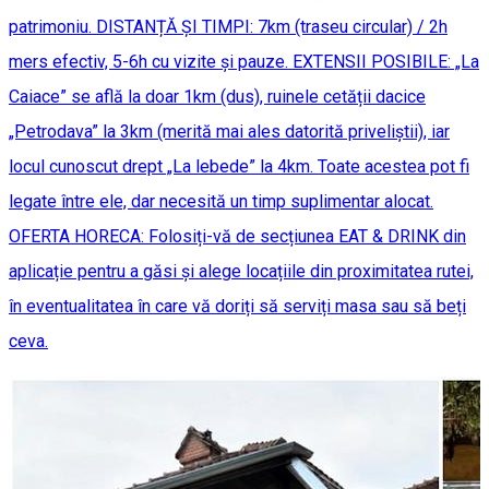
patrimoniu. DISTANȚĂ ȘI TIMPI: 7km (traseu circular) / 2h
mers efectiv, 5-6h cu vizite și pauze. EXTENSII POSIBILE: „La
Caiace” se află la doar 1km (dus), ruinele cetății dacice
„Petrodava” la 3km (merită mai ales datorită priveliștii), iar
locul cunoscut drept „La lebede” la 4km. Toate acestea pot fi
legate între ele, dar necesită un timp suplimentar alocat.
OFERTA HORECA: Folosiți-vă de secțiunea EAT & DRINK din
aplicație pentru a găsi și alege locațiile din proximitatea rutei,
în eventualitatea în care vă doriți să serviți masa sau să beți
ceva.