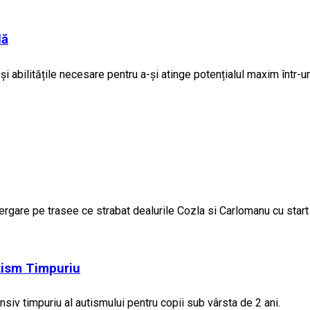
lă
e și abilitățile necesare pentru a-și atinge potențialul maxim într
are pe trasee ce strabat dealurile Cozla si Carlomanu cu start 
tism Timpuriu
siv timpuriu al autismului pentru copii sub vârsta de 2 ani.