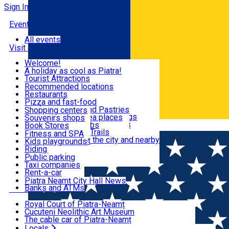
Sign In
Events
All events
Visit & Explore
Welcome!
A holiday as cool as Piatra!
Eat & Drink
Tourist Attractions
Walking through the city
Recommended locations
Hiking in nature
Restaurants
Shopping
All locations
Pizza and fast-food
Mountain bike & Downhill
Confectioneries and Pastries
Shopping centers
By car through the surroundings
Coffee Shops & Tea places
Souvenirs shops
Fun & Relax
#priNeamt one day itineraries
Pubs, bars and clubs
Book Stores
Română
Ceahlău Mountain Trails
Local products
Fitness and SPA
Accommodation in the city and nearby
The central market
Kids playgrounds
Useful info
Tourist Infopoint
Riding
Tourist guides
Public parking
Travel agencies
Taxi companies
Locals
Rent-a-car
Bicycle rentals
Piatra Neamț City Hall News
Banks and ATMs
Most Popular
Royal Court of Piatra-Neamț
Cucuteni Neolithic Art Museum
The cable car of Piatra-Neamț
Ștefan's the Great Tower
Locals