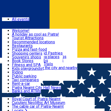
Sign In
Events
All events
Visit & Explore
Welcome!
A holiday as cool as Piatra!
Eat & Drink
Tourist Attractions
Walking through the city
Recommended locations
Hiking in nature
Restaurants
Shopping
All locations
Pizza and fast-food
Mountain bike & Downhill
Confectioneries and Pastries
Shopping centers
By car through the surroundings
Coffee Shops & Tea places
Souvenirs shops
Fun & Relax
#priNeamt one day itineraries
Pubs, bars and clubs
Book Stores
Română
Ceahlău Mountain Trails
Local products
Fitness and SPA
Accommodation in the city and nearby
The central market
Kids playgrounds
Useful info
Tourist Infopoint
Riding
Tourist guides
Public parking
Travel agencies
Taxi companies
Locals
Rent-a-car
Bicycle rentals
Piatra Neamț City Hall News
Banks and ATMs
Most Popular
Royal Court of Piatra-Neamț
Cucuteni Neolithic Art Museum
The cable car of Piatra-Neamț
Ștefan's the Great Tower
Locals