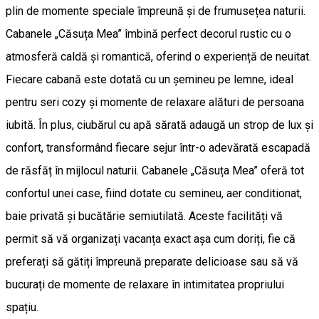
plin de momente speciale împreună și de frumusețea naturii.
Cabanele „Căsuța Mea” îmbină perfect decorul rustic cu o
atmosferă caldă și romantică, oferind o experiență de neuitat.
Fiecare cabană este dotată cu un șemineu pe lemne, ideal
pentru seri cozy și momente de relaxare alături de persoana
iubită. În plus, ciubărul cu apă sărată adaugă un strop de lux și
confort, transformând fiecare sejur într-o adevărată escapadă
de răsfăț în mijlocul naturii. Cabanele „Căsuța Mea” oferă tot
confortul unei case, fiind dotate cu semineu, aer conditionat,
baie privată și bucătărie semiutilată. Aceste facilități vă
permit să vă organizați vacanța exact așa cum doriți, fie că
preferați să gătiți împreună preparate delicioase sau să vă
bucurați de momente de relaxare în intimitatea propriului
spațiu.