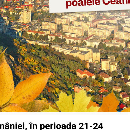
omâniei, în perioada 21-24