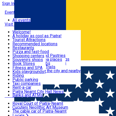
Sign In
Events
All events
Visit & Explore
Welcome!
A holiday as cool as Piatra!
Eat & Drink
Tourist Attractions
Walking through the city
Recommended locations
Hiking in nature
Restaurants
Shopping
All locations
Pizza and fast-food
Mountain bike & Downhill
Confectioneries and Pastries
Shopping centers
By car through the surroundings
Coffee Shops & Tea places
Souvenirs shops
Fun & Relax
#priNeamt one day itineraries
Pubs, bars and clubs
Book Stores
Română
Ceahlău Mountain Trails
Local products
Fitness and SPA
Accommodation in the city and nearby
The central market
Kids playgrounds
Useful info
Tourist Infopoint
Riding
Tourist guides
Public parking
Travel agencies
Taxi companies
Locals
Rent-a-car
Bicycle rentals
Piatra Neamț City Hall News
Banks and ATMs
Most Popular
Royal Court of Piatra-Neamț
Cucuteni Neolithic Art Museum
The cable car of Piatra-Neamț
Ștefan's the Great Tower
Locals