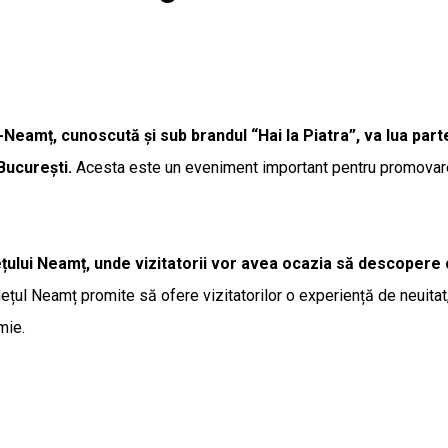
Neamț, cunoscută și sub brandul “Hai la Piatra”, va lua part
București.
Acesta este un eveniment important pentru promovarea
țului Neamț, unde vizitatorii vor avea ocazia să descopere c
județul Neamț promite să ofere vizitatorilor o experiență de neuit
mie.