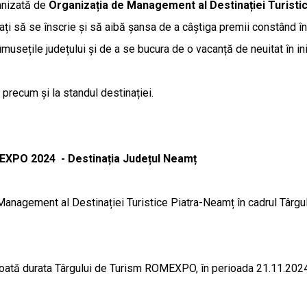
nizată de
Organizația de Management al Destinației Turisti
itați să se înscrie și să aibă șansa de a câștiga premii constând î
rumusețile județului și de a se bucura de o vacanță de neuitat în 
 precum și la standul destinației.
EXPO 2024 - Destinația Județul Neamț
agement al Destinației Turistice Piatra-Neamț în cadrul Târgulu
tă durata Târgului de Turism ROMEXPO, în perioada 21.11.2024