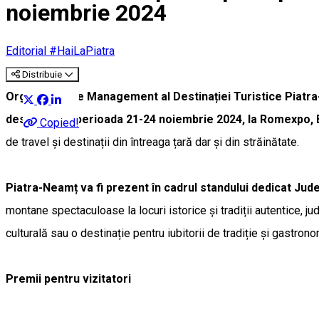
noiembrie 2024
Editorial #HaiLaPiatra
Distribuie
Organizația de Management al Destinației Turistice Piatra-
desfășura în perioada 21-24 noiembrie 2024, la Romexpo, 
Copied!
de travel și destinații din întreaga țară dar și din străinătate.
Piatra-Neamț va fi prezent în cadrul standului dedicat Jude
montane spectaculoase la locuri istorice și tradiții autentice, 
culturală sau o destinație pentru iubitorii de tradiție și gastrono
Premii pentru vizitatori