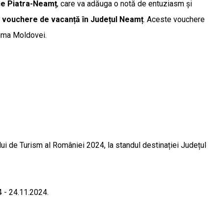
ce Piatra-Neamț
, care va adăuga o notă de entuziasm și
n
vouchere de vacanță în Județul Neamț
. Aceste vouchere
inima Moldovei.
i de Turism al României 2024, la standul destinației Județul
 - 24.11.2024.