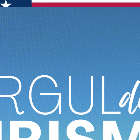
n premieră la Târgul de Turism al României, în perioada 21-24 noi