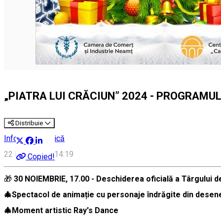
„PIATRA LUI CRĂCIUN” 2024 - PROGRAMU
Distribuie
Informare publică
22 Noiembrie, 14:19
Copied!
🎁
30 NOIEMBRIE, 17.00 - Deschiderea oficială a Târgului de
🎄Spectacol de animație cu personaje îndrăgite din desene
🎄Moment artistic Ray's Dance