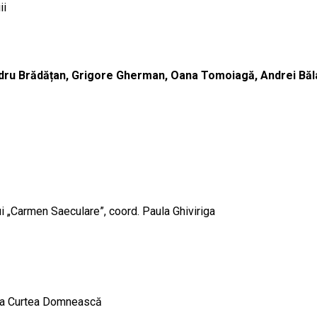
ii
ndru Brădățan, Grigore Gherman, Oana Tomoiagă, Andrei Băl
 „Carmen Saeculare”, coord. Paula Ghiviriga
ui
 la Curtea Domnească