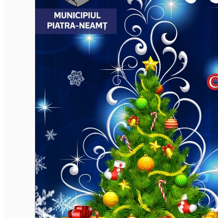
Mănăstirea Bistrița
Lacul Izvorul Muntelui
Casa memorială „Ion Creangă” din Humuleşti
Mănăstirea Secu
Lacul Cuejdel
English