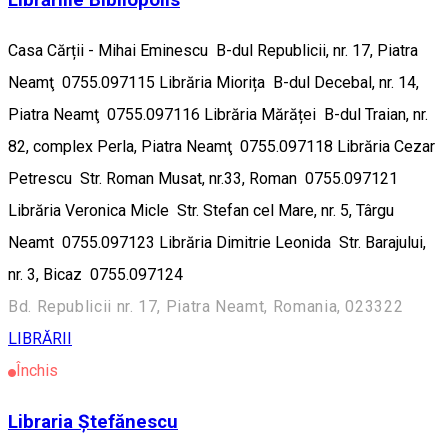
Librăriile Bibliopolis
Casa Cărții - Mihai Eminescu B-dul Republicii, nr. 17, Piatra
Neamţ 0755.097115 Librăria Miorița B-dul Decebal, nr. 14,
Piatra Neamţ 0755.097116 Librăria Mărăței B-dul Traian, nr.
82, complex Perla, Piatra Neamţ 0755.097118 Librăria Cezar
Petrescu Str. Roman Musat, nr.33, Roman 0755.097121
Librăria Veronica Micle Str. Stefan cel Mare, nr. 5, Târgu
Neamt 0755.097123 Librăria Dimitrie Leonida Str. Barajului,
nr. 3, Bicaz 0755.097124
Bd. Republicii nr. 17, Piatra Neamt, Romania, 023322
LIBRĂRII
Închis
Libraria Ștefănescu