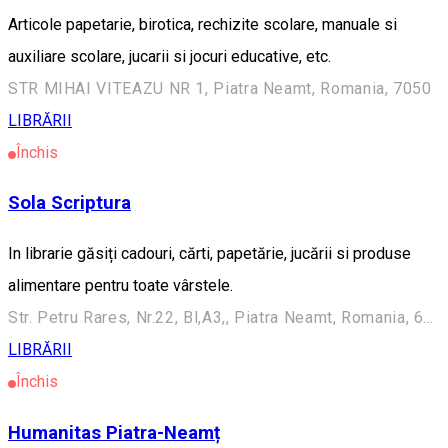
Articole papetarie, birotica, rechizite scolare, manuale si
auxiliare scolare, jucarii si jocuri educative, etc.
STR MIHAI VITEAZU NR 1, Piatra Neamt, Romania, 7050
LIBRĂRII
Închis
Sola Scriptura
In librarie găsiți cadouri, cărti, papetărie, jucării si produse
alimentare pentru toate vârstele.
Str. Petru Rares, Nr.22, Bl,A3,, Piatra Neamt, Romania, 610118
LIBRĂRII
Închis
Humanitas Piatra-Neamț