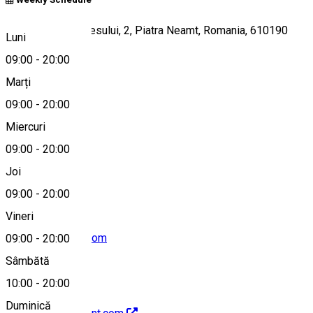
Galleria Mall, Plaiesului, 2, Piatra Neamt, Romania, 610190
Luni
09:00
-
20:00
Marți
Hartă
09:00
-
20:00
Miercuri
09:00
-
20:00
+40233261913
Joi
09:00
-
20:00
Vineri
arhiprint@yahoo.com
09:00
-
20:00
Sâmbătă
10:00
-
20:00
Duminică