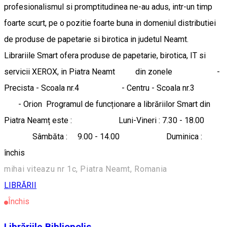
profesionalismul si promptitudinea ne-au adus, intr-un timp
foarte scurt, pe o pozitie foarte buna in domeniul distributiei
de produse de papetarie si birotica in judetul Neamt.
Librariile Smart ofera produse de papetarie, birotica, IT si
servicii XEROX, in Piatra Neamt din zonele -
Precista - Scoala nr.4 - Centru - Scoala nr.3
- Orion Programul de funcționare a librăriilor Smart din
Piatra Neamț este : Luni-Vineri : 7.30 - 18.00
Sâmbăta : 9.00 - 14.00 Duminica :
închis
mihai viteazu nr 1c, Piatra Neamt, Romania
LIBRĂRII
Închis