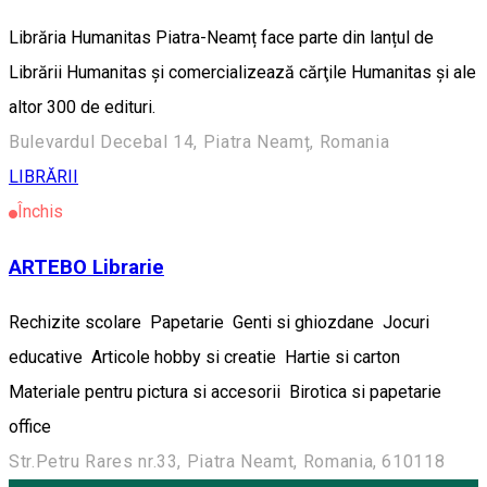
Librăria Humanitas Piatra-Neamț face parte din lanțul de
Librării Humanitas și comercializează cărţile Humanitas şi ale
altor 300 de edituri.
Bulevardul Decebal 14, Piatra Neamț, Romania
LIBRĂRII
Închis
ARTEBO Librarie
Rechizite scolare Papetarie Genti si ghiozdane Jocuri
educative Articole hobby si creatie Hartie si carton
Materiale pentru pictura si accesorii Birotica si papetarie
office
Str.Petru Rares nr.33, Piatra Neamt, Romania, 610118