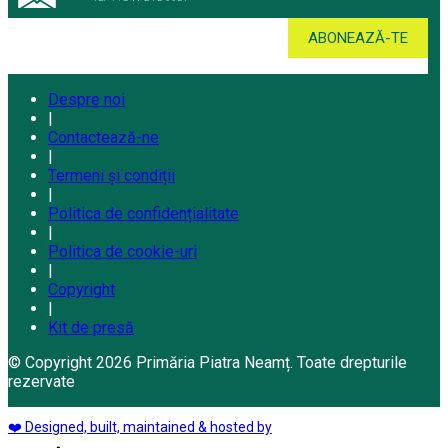
Despre noi
|
Contactează-ne
|
Termeni și condiții
|
Politica de confidențialitate
|
Politica de cookie-uri
|
Copyright
|
Kit de presă
© Copyright 2026 Primăria Piatra Neamț. Toate drepturile
rezervate
❤️ Designed, built, maintained & hosted by