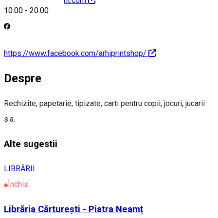
http://www.arhiprint.com
10:00
-
20:00
https://www.facebook.com/arhiprintshop/
Despre
Rechizite, papetarie, tipizate, carti pentru copii, jocuri, jucarii
s.a.
Alte sugestii
LIBRĂRII
Închis
Librăria Cărturești - Piatra Neamț