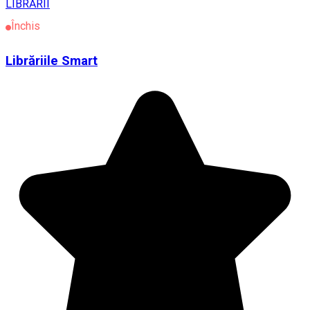
LIBRĂRII
Închis
Librăriile Smart