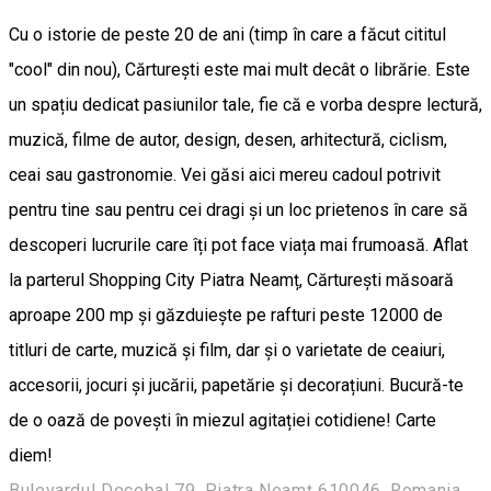
Cu o istorie de peste 20 de ani (timp în care a făcut cititul
"cool" din nou), Cărturești este mai mult decât o librărie. Este
un spațiu dedicat pasiunilor tale, fie că e vorba despre lectură,
muzică, filme de autor, design, desen, arhitectură, ciclism,
ceai sau gastronomie. Vei găsi aici mereu cadoul potrivit
pentru tine sau pentru cei dragi și un loc prietenos în care să
descoperi lucrurile care îți pot face viața mai frumoasă. Aflat
la parterul Shopping City Piatra Neamț, Cărturești măsoară
aproape 200 mp și găzduiește pe rafturi peste 12000 de
titluri de carte, muzică și film, dar și o varietate de ceaiuri,
accesorii, jocuri și jucării, papetărie și decorațiuni. Bucură-te
de o oază de povești în miezul agitației cotidiene! Carte
diem!
Bulevardul Decebal 79, Piatra Neamț 610046, Romania