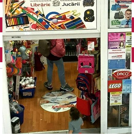
Mănăstirea Bistrița
Lacul Izvorul Muntelui
Casa memorială „Ion Creangă” din Humuleşti
Mănăstirea Secu
Lacul Cuejdel
English