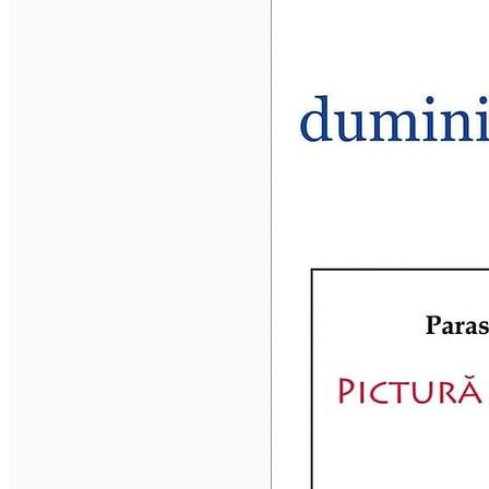
Mănăstirea Bistrița
Lacul Izvorul Muntelui
Casa memorială „Ion Creangă” din Humuleşti
Mănăstirea Secu
Lacul Cuejdel
English