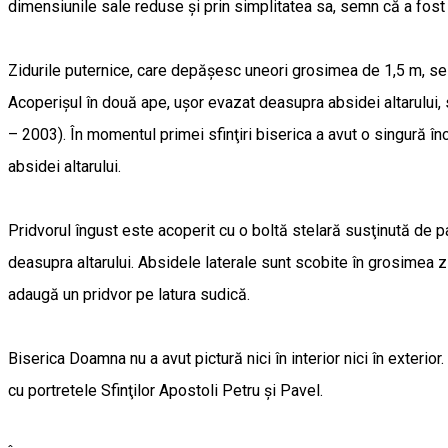
dimensiunile sale reduse şi prin simplitatea sa, semn că a fost r
Zidurile puternice, care depăşesc uneori grosimea de 1,5 m, se în
Acoperişul în două ape, uşor evazat deasupra absidei altarului, 
– 2003). În momentul primei sfinţiri biserica a avut o singură în
absidei altarului.
Pridvorul îngust este acoperit cu o boltă stelară susţinută de pat
deasupra altarului. Absidele laterale sunt scobite în grosimea zi
adaugă un pridvor pe latura sudică.
Biserica Doamna nu a avut pictură nici în interior nici în exteri
cu portretele Sfinţilor Apostoli Petru şi Pavel.