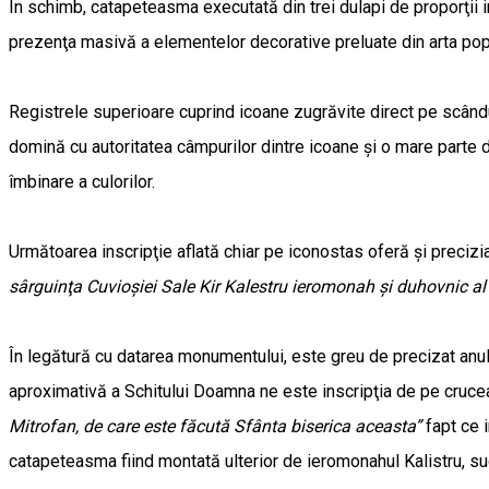
În schimb, catapeteasma executată din trei dulapi de proporţii 
prezenţa masivă a elementelor decorative preluate din arta popul
Registrele superioare cuprind icoane zugrăvite direct pe scândur
domină cu autoritatea câmpurilor dintre icoane şi o mare parte din
îmbinare a culorilor.
Următoarea inscripţie aflată chiar pe iconostas oferă şi precizia
sârguinţa Cuvioşiei Sale Kir Kalestru ieromonah şi duhovnic al 
În legătură cu datarea monumentului, este greu de precizat anul 
aproximativă a Schitului Doamna ne este inscripţia de pe crucea
Mitrofan, de care este făcută Sfânta biserica aceasta”
fapt ce i
catapeteasma fiind montată ulterior de ieromonahul Kalistru, suc