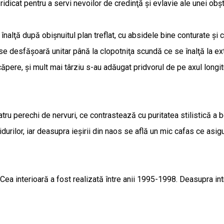
idicat pentru a servi nevoilor de credinţă şi evlavie ale unei obş
alţă după obişnuitul plan treflat, cu absidele bine conturate şi ca
se desfăşoară unitar până la clopotniţa scundă ce se înalţă la ex
căpere, şi mult mai târziu s-au adăugat pridvorul de pe axul longit
ru perechi de nervuri, ce contrastează cu puritatea stilistică a bo
durilor, iar deasupra ieşirii din naos se află un mic cafas ce asig
or. Cea interioară a fost realizată între anii 1995-1998. Deasupra 