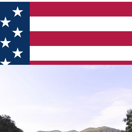
și Pavel” (Schitul Doamna)