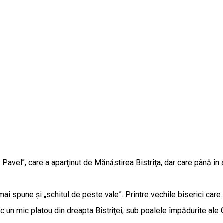
şi Pavel’’, care a aparţinut de Mănăstirea Bistriţa, dar care până în
se mai spune şi „schitul de peste vale”. Printre vechile biserici
esc un mic platou din dreapta Bistriţei, sub poalele împădurite ale