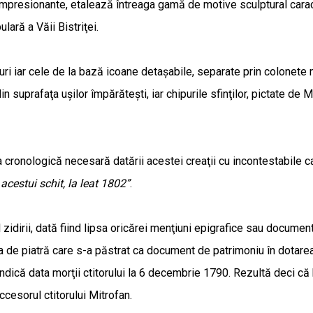
impresionante, etalează întreaga gamă de motive sculptural carac
ară a Văii Bistriţei.
i iar cele de la bază icoane detaşabile, separate prin colonete mi
 suprafaţa uşilor împărăteşti, iar chipurile sfinţilor, pictate de M
 cronologică necesară datării acestei creaţii cu incontestabile cal
acestui schit, la leat 1802”
.
zidirii, dată fiind lipsa oricărei menţiuni epigrafice sau documen
 de piatră care s-a păstrat ca document de patrimoniu în dotarea
ndică data morţii ctitorului la 6 decembrie 1790. Rezultă deci că b
cesorul ctitorului Mitrofan.