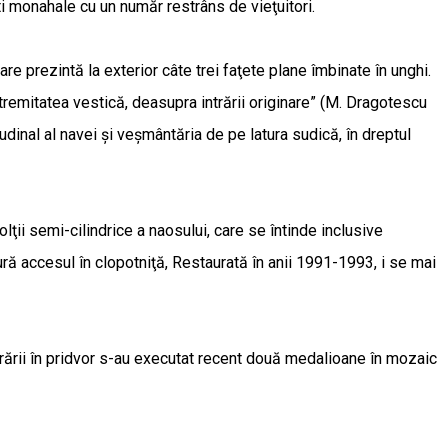
ti monahale cu un număr restrâns de vieţuitori.
re prezintă la exterior câte trei faţete plane îmbinate în unghi.
tremitatea vestică, deasupra intrării originare” (M. Dragotescu
udinal al navei şi veşmântăria de pe latura sudică, în dreptul
lţii semi-cilindrice a naosului, care se întinde inclusive
ură accesul în clopotniţă, Restaurată în anii 1991-1993, i se mai
intrării în pridvor s-au executat recent două medalioane în mozaic