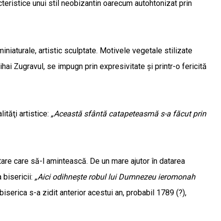
teristice unui stil neobizantin oarecum autohtonizat prin
niaturale, artistic sculptate. Motivele vegetale stilizate
ihai Zugravul, se impugn prin expresivitate şi printr-o fericită
ităţi artistice:
„Această sfântă catapeteasmă s-a făcut prin
tare care să-l amintească. De un mare ajutor în datarea
 bisericii:
„Aici odihneşte robul lui Dumnezeu ieromonah
iserica s-a zidit anterior acestui an, probabil 1789 (?),