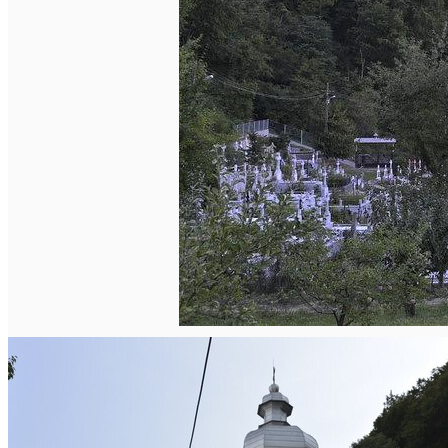
Mănăstirea Bistrița
Lacul Izvorul Muntelui
Casa memorială „Ion Creangă” din Humuleşti
Mănăstirea Secu
Lacul Cuejdel
English