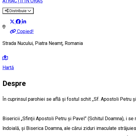
ATRACȚII ÎN ORAȘ
Distribuie
Copied!
Strada Nucului, Piatra Neamț, Romania
Hartă
Despre
În cuprinsul parohiei se află şi fostul schit ,,Sf. Apostoli Petru 
Bisericii „Sfinţii Apostoli Petru şi Pavel” (Schitul Doamna), i 
îndoială, şi Biserica Doamna, ale cărui ziduri imaculate străjui