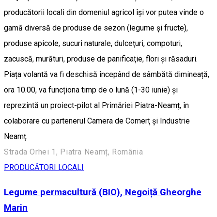
producătorii locali din domeniul agricol își vor putea vinde o
gamă diversă de produse de sezon (legume și fructe),
produse apicole, sucuri naturale, dulceţuri, compoturi,
zacuscă, murături, produse de panificaţie, flori şi răsaduri.
Piața volantă va fi deschisă începând de sâmbătă dimineață,
ora 10.00, va funcționa timp de o lună (1-30 iunie) și
reprezintă un proiect-pilot al Primăriei Piatra-Neamț, în
colaborare cu partenerul Camera de Comerţ şi Industrie
Neamț.
Strada Orhei 1, Piatra Neamț, România
PRODUCĂTORI LOCALI
Legume permacultură (BIO), Negoiță Gheorghe
Marin