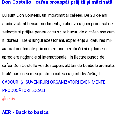
Don Costello - cafea proaspăt prăjită și măcinată
Eu sunt Don Costello, un împătimit al cafelei. De 20 de ani
studiez atent fiecare sortiment și rafinez cu grijă procesul de
selecție și prăjire pentru ca tu să te bucuri de o cafea așa cum
îți dorești. De-a lungul acestor ani, experiența și dăruirea mi-
au fost confirmate prin numeroase certificări și diplome de
apreciere naționale și internaționale. În fiecare pungă de
cafea Don Costello vei descoperi, alături de boabele aromate,
toată pasiunea mea pentru o cafea cu gust desăvârșit.
CADOURI ȘI SUVENIRURI
ORGANIZATORI EVENIMENTE
PRODUCĂTORI LOCALI
Închis
AER - Back to basics