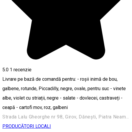
5.0
1 recenzie
Livrare pe bază de comandă pentru: - roșii inimă de bou,
galbene, rotunde, Piccadilly, negre, ovale, pentru suc - vinete
albe, violet cu striații, negre - salate - dovlecei, castraveți -
ceapă - cartofi mov, roz, galbeni
Strada Lalu Gheorghe nr 98, Girov, Dănești, Piatra Neamț 617214, Romania
PRODUCĂTORI LOCALI