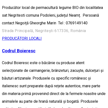
Producător local de permacultură legume BIO din localitatea
sat Negritesti comuna Podoleni, județul Neamț. Persoană
contact Negoiță Gheorghe Marin Tel : 0769149140
Strada Principală, Negriteşti 617336, România
PRODUCĂTORI LOCALI
Codrul Boieresc
Codrul Boieresc este o băcănie cu produse atent
selecționate de carmangerie, brânzeturi, zacuște, dulcețuri și
băuturi artizanale. Produsele cu specific românesc și
italienesc sunt preparate după rețete autentice, mare parte
din materia primă provenind direct de la fermele noastre unde
animalele au parte de hrană naturală și bogată. Produsele