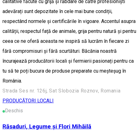
calitative făcute cu grijă și răbdare de către profesioniști
adevărați sunt depozitate în cele mai bune condiții,
respectând normele și certificările în vigoare. Accentul asupra
calității, respectul față de animale, grija pentru natură și pentru
ceea ce ne oferă aceasta ne inspiră să lucrăm în fiecare zi
fără compromisuri și fără scurtături. Băcănia noastră
încurajează producătorii locali și fermierii pasionați pentru ca
tu să te poți bucura de produse preparate cu meșteșug în
România.
Strada Ses nr. 126j, Sat Slobozia Roznov, Romania
PRODUCĂTORI LOCALI
Deschis
Răsaduri, Legume și Flori Mihăilă