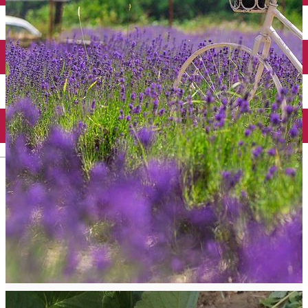
Mănăstirea Bistrița
Lacul Izvorul Muntelui
Casa memorială „Ion Creangă” din Humuleşti
Mănăstirea Secu
Lacul Cuejdel
English