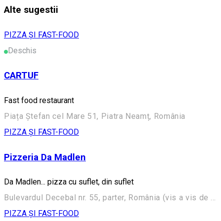
Alte sugestii
PIZZA ȘI FAST-FOOD
Deschis
CARTUF
Fast food restaurant
Piața Ștefan cel Mare 51, Piatra Neamț, România
PIZZA ȘI FAST-FOOD
Pizzeria Da Madlen
Da Madlen... pizza cu suflet, din suflet
Bulevardul Decebal nr. 55, parter, România (vis a vis de Școala Generală ”Elena Cuza”)
PIZZA ȘI FAST-FOOD