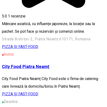
5.0
1 recenzie
Mâncare asiatică, cu influențe japoneze, la locație sau la
pachet. Se pot face și rezervări și comenzi online.
Strada Bistriței 2, Piatra Neamț 610171, Romania
PIZZA ȘI FAST-FOOD
Închis
City Food Piatra Neamț
City Food Piatra Neamț City Food este o firma de catering
care livrează la domiciliu/birou în Piatra Neamț.
PIZZA ȘI FAST-FOOD
Deschis