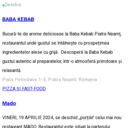
Deschis
BABA KEBAB
Bucură-te de arome delicioase la Baba Kebab Piatra Neamț,
restaurantul unde gustul se întâlnește cu prospețimea
ingredientelor alese cu grijă. Descoperă la Baba Kebab
gustul autentic al preparatelor, într-o atmosferă primitoare și
relaxantă.
Piata Petrodava 1-3, Piatra Neamt, Romania
PIZZA ȘI FAST-FOOD
Mado
VINERI, 19 APRILIE 2024, se deschid ,,porțile’’ celui mai nou
restaurant MADO. Restaurantul este situat la parterului