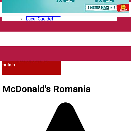
Mănăstirea Bistrița
Lacul Izvorul Muntelui
Casa memorială „Ion Creangă” din Humuleşti
Mănăstirea Secu
Lacul Cuejdel
English
McDonald's Romania