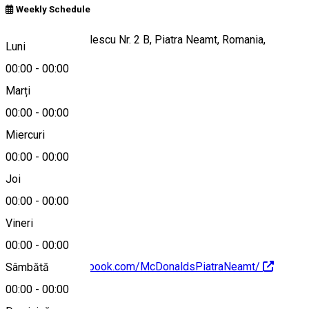
Weekly Schedule
Bd. Gen. N. Dascalescu Nr. 2 B, Piatra Neamt, Romania,
Luni
610191
00:00
-
00:00
Marți
00:00
-
00:00
Hartă
Miercuri
00:00
-
00:00
Joi
0040233210850
00:00
-
00:00
Vineri
00:00
-
00:00
https://www.facebook.com/McDonaldsPiatraNeamt/
Sâmbătă
00:00
-
00:00
Despre