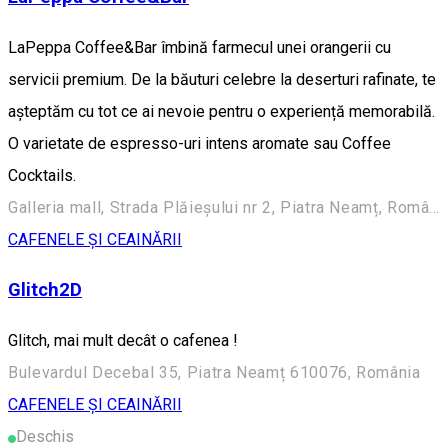
LaPeppa Coffee&Bar îmbină farmecul unei orangerii cu
servicii premium. De la băuturi celebre la deserturi rafinate, te
așteptăm cu tot ce ai nevoie pentru o experiență memorabilă.
O varietate de espresso-uri intens aromate sau Coffee
Cocktails.
Galleria mall, Strada Plăieșului nr 2, Piatra Neamț, România
CAFENELE ȘI CEAINĂRII
Glitch2D
Glitch, mai mult decât o cafenea !
Bulevardul Decebal 35, Piatra Neamț 610076, România
CAFENELE ȘI CEAINĂRII
Deschis