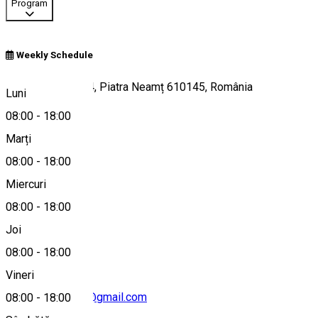
Program
Weekly Schedule
Strada Fermelor 4, Piatra Neamț 610145, România
Luni
08:00
-
18:00
Marți
Hartă
08:00
-
18:00
Miercuri
08:00
-
18:00
0758 283 581
Joi
08:00
-
18:00
Vineri
officesweetsour@gmail.com
08:00
-
18:00