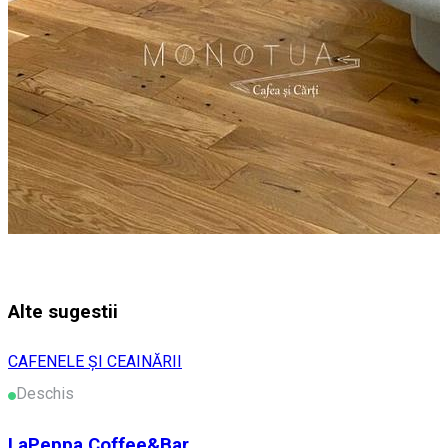
Alte sugestii
CAFENELE ȘI CEAINĂRII
Deschis
LaPeppa Coffee&Bar