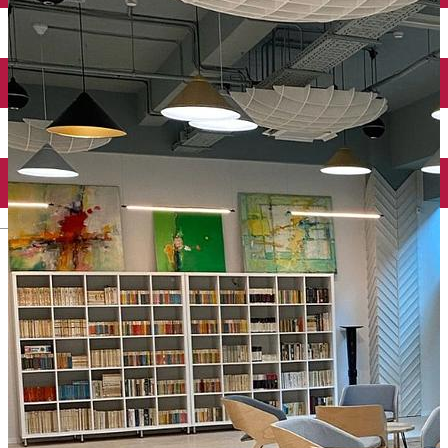
Mănăstirea Bistrița
Lacul Izvorul Muntelui
Casa memorială „Ion Creangă” din Humuleşti
Mănăstirea Secu
Lacul Cuejdel
English