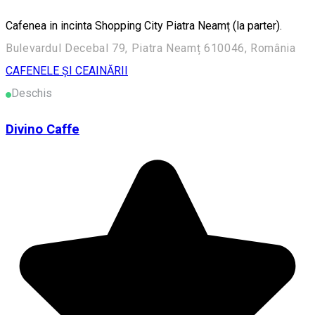
Cafenea in incinta Shopping City Piatra Neamț (la parter).
Bulevardul Decebal 79, Piatra Neamț 610046, România
CAFENELE ȘI CEAINĂRII
Deschis
Divino Caffe