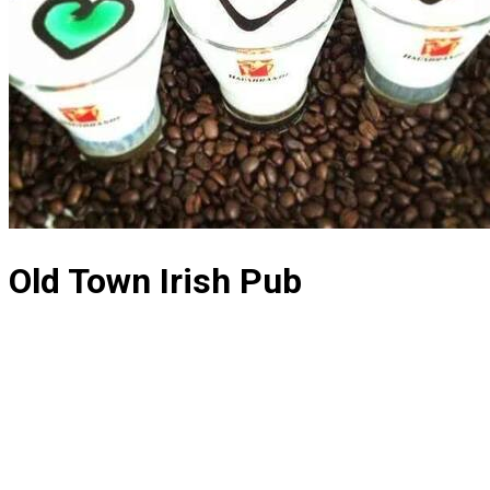
Old Town Irish Pub