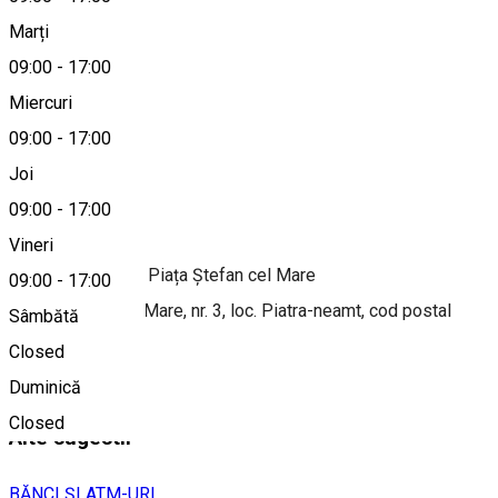
Marți
Hartă
09:00
-
17:00
Miercuri
09:00
-
17:00
0233 703 500
Joi
09:00
-
17:00
Despre
Vineri
Raiffeisen Bank - Piața Ștefan cel Mare
09:00
-
17:00
Piata Stefan Cel Mare, nr. 3, loc. Piatra-neamt, cod postal
Sâmbătă
610109
Closed
Duminică
Closed
Alte sugestii
BĂNCI ȘI ATM-URI