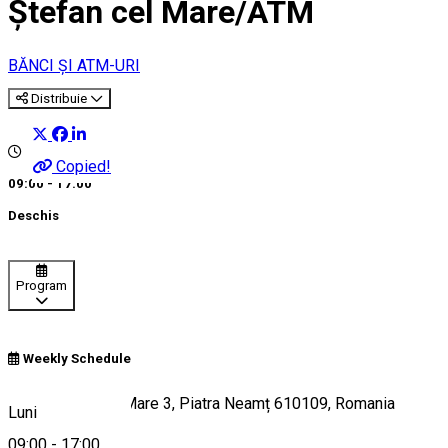
Ștefan cel Mare/ATM
BĂNCI ȘI ATM-URI
Distribuie
Copied!
09:00 - 17:00
Deschis
Program
Weekly Schedule
Piața Ștefan cel Mare 3, Piatra Neamț 610109, Romania
Luni
09:00
-
17:00