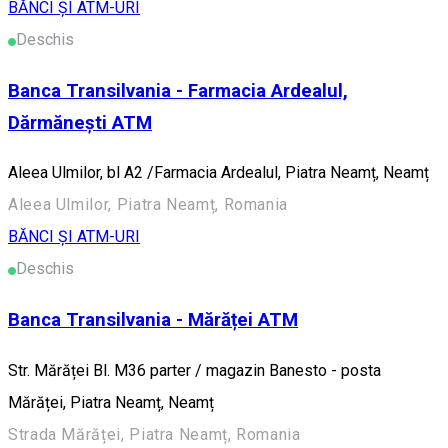
BĂNCI ȘI ATM-URI
Deschis
Banca Transilvania - Farmacia Ardealul,
Dărmănești ATM
Aleea Ulmilor, bl A2 /Farmacia Ardealul, Piatra Neamț, Neamț
Aleea Ulmilor, Piatra Neamț, Romania
BĂNCI ȘI ATM-URI
Deschis
Banca Transilvania - Mărăței ATM
Str. Mărăței Bl. M36 parter / magazin Banesto - posta
Mărăței, Piatra Neamț, Neamț
Strada Mărăței, Piatra Neamț, Romania