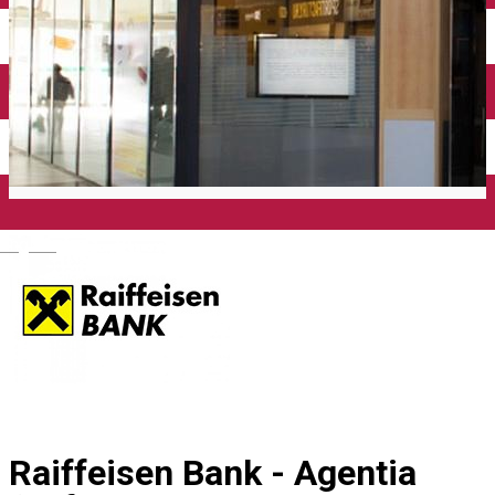
Mănăstirea Bistrița
Lacul Izvorul Muntelui
Casa memorială „Ion Creangă” din Humuleşti
Mănăstirea Secu
Lacul Cuejdel
English
Raiffeisen Bank - Agentia