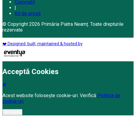
Copyright
|
Kit de presă
© Copyright 2026 Primăria Piatra Neamț. Toate drepturile
rezervate
❤️ Designed, built, maintained & hosted by
Acceptă Cookies
Acest website folosește cookie-uri. Verifică
Politica de
cookie-uri
Acceptă