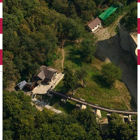
Mănăstirea Bistrița
Lacul Izvorul Muntelui
Casa memorială „Ion Creangă” din Humuleşti
Mănăstirea Secu
Lacul Cuejdel
English