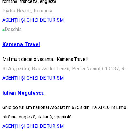
română, franceză, engleză
Piatra Neamț, Romania
AGENȚII ȘI GHIZI DE TURISM
Deschis
Kamena Travel
Mai mult decat o vacanta... Kamena Travel!
Bl A5, parter, Bulevardul Traian, Piatra Neamț 610137, Romania
AGENȚII ȘI GHIZI DE TURISM
Iulian Negulescu
Ghid de turism national Atestat nr. 6353 din 19/XI/2018 Limbi
străine: engleză, italiană, spaniolă
AGENȚII ȘI GHIZI DE TURISM