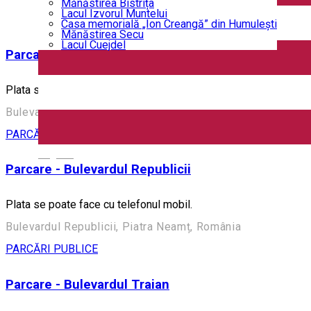
Mănăstirea Bistrița
Lacul Izvorul Muntelui
PARCĂRI PUBLICE
Casa memorială „Ion Creangă” din Humuleşti
Mănăstirea Secu
Lacul Cuejdel
Parcare - Bulevardul Decebal
Plata se poate face cu telefonul mobil.
Bulevardul Decebal, Piatra Neamț, România
PARCĂRI PUBLICE
English
Parcare - Bulevardul Republicii
Plata se poate face cu telefonul mobil.
Bulevardul Republicii, Piatra Neamț, România
PARCĂRI PUBLICE
Parcare - Bulevardul Traian