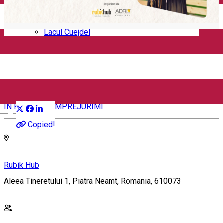
Mănăstirea Bistrița
Lacul Izvorul Muntelui
Casa memorială „Ion Creangă” din Humuleşti
Mănăstirea Secu
Lacul Cuejdel
Rubik Start - Program de
antreprenoriat
Distribuie
ÎN PIATRA ȘI ÎMPREJURIMI
English
Copied!
Rubik Hub
Aleea Tineretului 1, Piatra Neamt, Romania, 610073