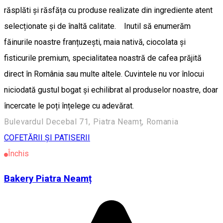
răsplăti și răsfăța cu produse realizate din ingrediente atent
selecționate și de înaltă calitate. Inutil să enumerăm
făinurile noastre franțuzești, maia nativă, ciocolata și
fisticurile premium, specialitatea noastră de cafea prăjită
direct în România sau multe altele. Cuvintele nu vor înlocui
niciodată gustul bogat și echilibrat al produselor noastre, doar
încercate le poți înțelege cu adevărat.
Bulevardul Decebal 71, Piatra Neamț, Romania
COFETĂRII ȘI PATISERII
Închis
Bakery Piatra Neamț