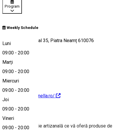
Program
Weekly Schedule
Bulevardul Decebal 35, Piatra Neamț 610076
Luni
09:00
-
20:00
Marți
Hartă
09:00
-
20:00
Miercuri
09:00
-
20:00
https://www.dulcinella.ro/
Joi
09:00
-
20:00
Despre
Vineri
Atelier de cofetărie artizanală ce vă oferă produse de
09:00
-
20:00