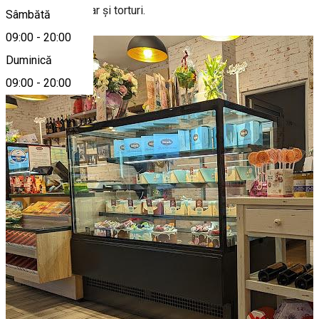
patiserie, candybar și torturi.
Sâmbătă
09:00
-
20:00
Duminică
09:00
-
20:00