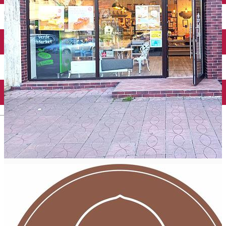
Mănăstirea Bistrița
Lacul Izvorul Muntelui
Casa memorială „Ion Creangă” din Humuleşti
Mănăstirea Secu
Lacul Cuejdel
English