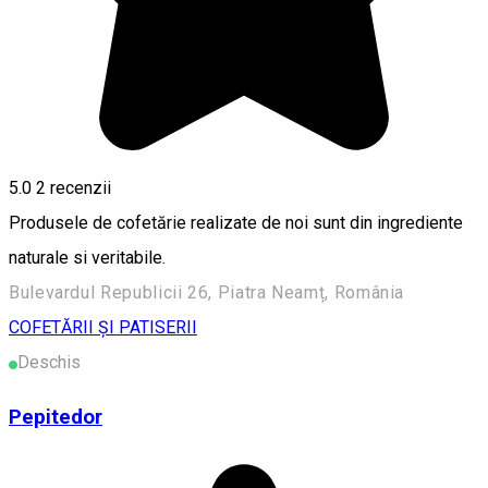
5.0
2
recenzii
Produsele de cofetărie realizate de noi sunt din ingrediente
naturale si veritabile.
Bulevardul Republicii 26, Piatra Neamț, România
COFETĂRII ȘI PATISERII
Deschis
Pepitedor