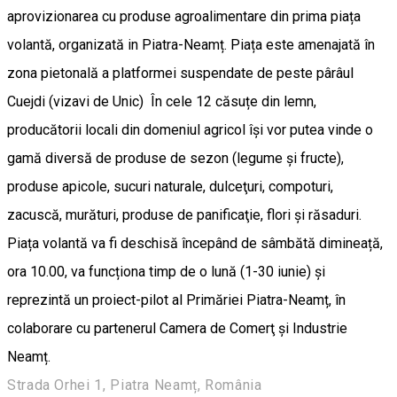
aprovizionarea cu produse agroalimentare din prima piața
volantă, organizată in Piatra-Neamț. Piața este amenajată în
zona pietonală a platformei suspendate de peste pârâul
Cuejdi (vizavi de Unic) În cele 12 căsuțe din lemn,
producătorii locali din domeniul agricol își vor putea vinde o
gamă diversă de produse de sezon (legume și fructe),
produse apicole, sucuri naturale, dulceţuri, compoturi,
zacuscă, murături, produse de panificaţie, flori şi răsaduri.
Piața volantă va fi deschisă începând de sâmbătă dimineață,
ora 10.00, va funcționa timp de o lună (1-30 iunie) și
reprezintă un proiect-pilot al Primăriei Piatra-Neamț, în
colaborare cu partenerul Camera de Comerţ şi Industrie
Neamț.
Strada Orhei 1, Piatra Neamț, România