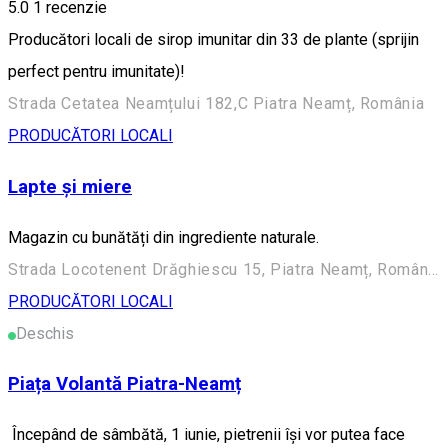
5.0
1 recenzie
Producători locali de sirop imunitar din 33 de plante (sprijin
perfect pentru imunitate)!
Strada Cetatea Neamțului 182,C Piatra Neamț, România
PRODUCĂTORI LOCALI
Lapte și miere
Magazin cu bunătăți din ingrediente naturale.
Strada Locotenent Drăghiescu 15, Piatra Neamț, România
PRODUCĂTORI LOCALI
Deschis
Piața Volantă Piatra-Neamț
Începând de sâmbătă, 1 iunie, pietrenii își vor putea face