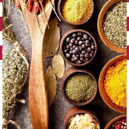
Mănăstirea Bistrița
Lacul Izvorul Muntelui
Casa memorială „Ion Creangă” din Humuleşti
Mănăstirea Secu
Lacul Cuejdel
English