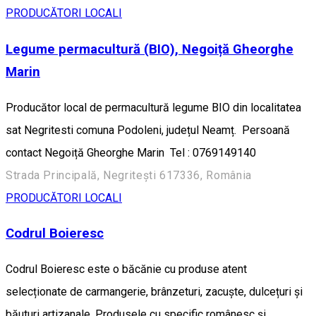
PRODUCĂTORI LOCALI
Legume permacultură (BIO), Negoiță Gheorghe
Marin
Producător local de permacultură legume BIO din localitatea
sat Negritesti comuna Podoleni, județul Neamț. Persoană
contact Negoiță Gheorghe Marin Tel : 0769149140
Strada Principală, Negriteşti 617336, România
PRODUCĂTORI LOCALI
Codrul Boieresc
Codrul Boieresc este o băcănie cu produse atent
selecționate de carmangerie, brânzeturi, zacuște, dulcețuri și
băuturi artizanale. Produsele cu specific românesc și