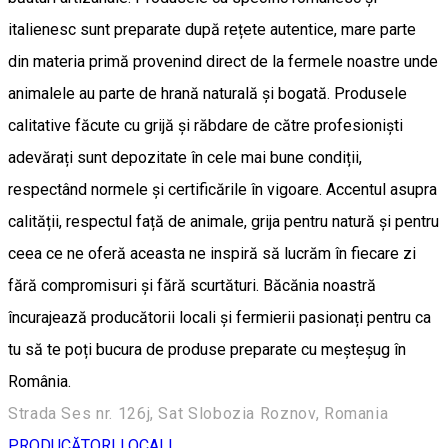
italienesc sunt preparate după rețete autentice, mare parte
din materia primă provenind direct de la fermele noastre unde
animalele au parte de hrană naturală și bogată. Produsele
calitative făcute cu grijă și răbdare de către profesioniști
adevărați sunt depozitate în cele mai bune condiții,
respectând normele și certificările în vigoare. Accentul asupra
calității, respectul față de animale, grija pentru natură și pentru
ceea ce ne oferă aceasta ne inspiră să lucrăm în fiecare zi
fără compromisuri și fără scurtături. Băcănia noastră
încurajează producătorii locali și fermierii pasionați pentru ca
tu să te poți bucura de produse preparate cu meșteșug în
România.
Strada Ses nr. 126j, Sat Slobozia Roznov, Romania
PRODUCĂTORI LOCALI