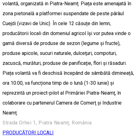
volantă, organizată in Piatra-Neamț. Piața este amenajată în
zona pietonală a platformei suspendate de peste pârâul
Cuejdi (vizavi de Unic) În cele 12 căsuțe din lemn,
producătorii locali din domeniul agricol își vor putea vinde o
gamă diversă de produse de sezon (legume și fructe),
produse apicole, sucuri naturale, dulceţuri, compoturi,
zacuscă, murături, produse de panificaţie, flori şi răsaduri.
Piața volantă va fi deschisă începând de sâmbătă dimineață,
ora 10.00, va funcționa timp de o lună (1-30 iunie) și
reprezintă un proiect-pilot al Primăriei Piatra-Neamț, în
colaborare cu partenerul Camera de Comerţ şi Industrie
Neamț.
Strada Orhei 1, Piatra Neamț, România
PRODUCĂTORI LOCALI