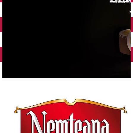
Mănăstirea Bistrița
Lacul Izvorul Muntelui
Casa memorială „Ion Creangă” din Humuleşti
Mănăstirea Secu
Lacul Cuejdel
English