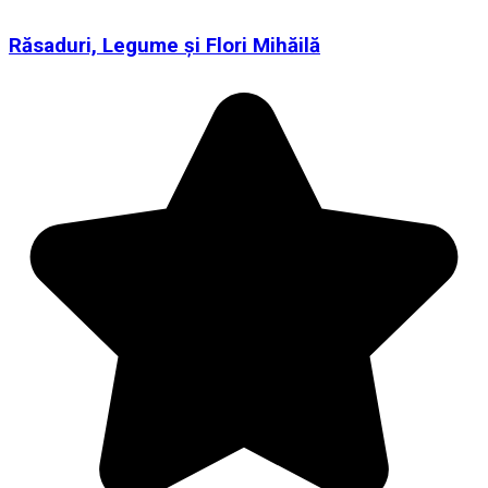
Răsaduri, Legume și Flori Mihăilă