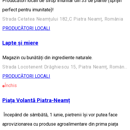
Producători locali de sirop imunitar din 33 de plante (sprijin
perfect pentru imunitate)!
Strada Cetatea Neamțului 182,C Piatra Neamț, România
PRODUCĂTORI LOCALI
Lapte și miere
Magazin cu bunătăți din ingrediente naturale.
Strada Locotenent Drăghiescu 15, Piatra Neamț, România
PRODUCĂTORI LOCALI
Închis
Piața Volantă Piatra-Neamț
Începând de sâmbătă, 1 iunie, pietrenii își vor putea face
aprovizionarea cu produse agroalimentare din prima piața