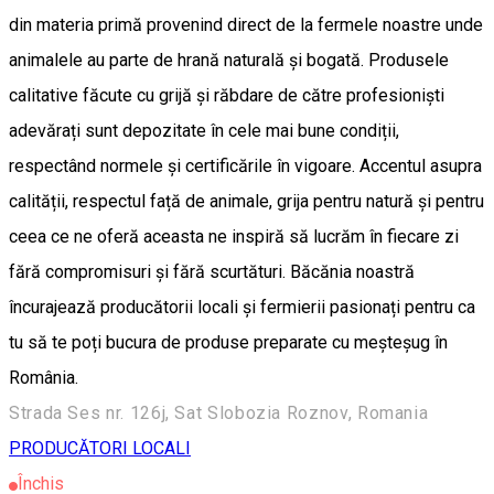
din materia primă provenind direct de la fermele noastre unde
animalele au parte de hrană naturală și bogată. Produsele
calitative făcute cu grijă și răbdare de către profesioniști
adevărați sunt depozitate în cele mai bune condiții,
respectând normele și certificările în vigoare. Accentul asupra
calității, respectul față de animale, grija pentru natură și pentru
ceea ce ne oferă aceasta ne inspiră să lucrăm în fiecare zi
fără compromisuri și fără scurtături. Băcănia noastră
încurajează producătorii locali și fermierii pasionați pentru ca
tu să te poți bucura de produse preparate cu meșteșug în
România.
Strada Ses nr. 126j, Sat Slobozia Roznov, Romania
PRODUCĂTORI LOCALI
Închis