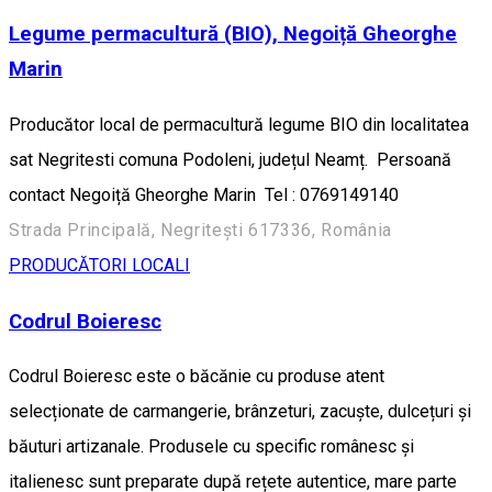
Legume permacultură (BIO), Negoiță Gheorghe
Marin
Producător local de permacultură legume BIO din localitatea
sat Negritesti comuna Podoleni, județul Neamț. Persoană
contact Negoiță Gheorghe Marin Tel : 0769149140
Strada Principală, Negriteşti 617336, România
PRODUCĂTORI LOCALI
Codrul Boieresc
Codrul Boieresc este o băcănie cu produse atent
selecționate de carmangerie, brânzeturi, zacuște, dulcețuri și
băuturi artizanale. Produsele cu specific românesc și
italienesc sunt preparate după rețete autentice, mare parte