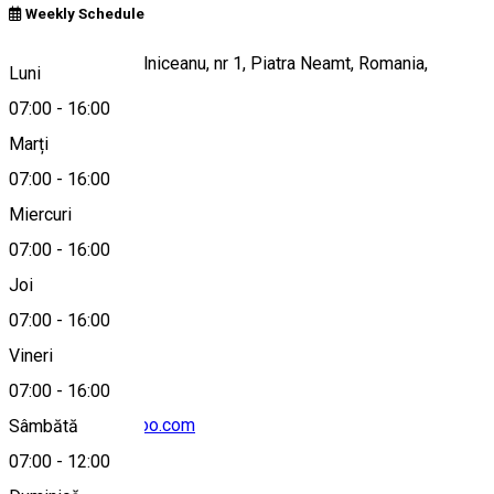
Weekly Schedule
Piata Mihail Kogalniceanu, nr 1, Piatra Neamt, Romania,
Luni
610018
07:00
-
16:00
Marți
07:00
-
16:00
Hartă
Miercuri
07:00
-
16:00
Joi
0040721399003
07:00
-
16:00
Vineri
07:00
-
16:00
actualtravel@yahoo.com
Sâmbătă
07:00
-
12:00