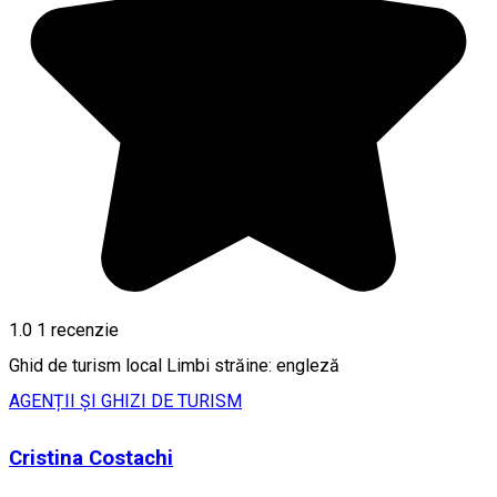
1.0
1 recenzie
Ghid de turism local Limbi străine: engleză
AGENȚII ȘI GHIZI DE TURISM
Cristina Costachi