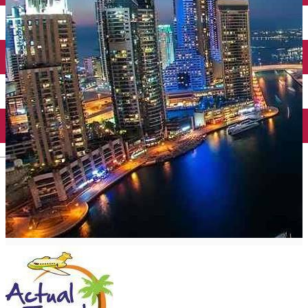
Mănăstirea Bistrița
Lacul Izvorul Muntelui
Casa memorială „Ion Creangă” din Humuleşti
Mănăstirea Secu
Lacul Cuejdel
English