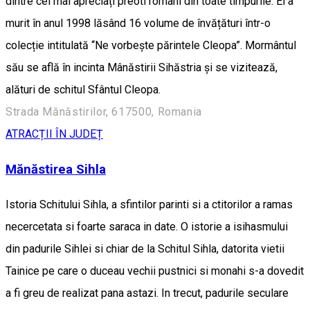
dintre cei mai apreciați preoti români din toate timpurile. El a
murit în anul 1998 lăsând 16 volume de învățături într-o
colecție intitulată “Ne vorbește părintele Cleopa”. Mormântul
său se află în incinta Mânăstirii Sihăstria și se vizitează,
alături de schitul Sfântul Cleopa.
Strada Mănăstirilor, 617500, Romania
ATRACȚII ÎN JUDEȚ
Mănăstirea Sihla
Istoria Schitului Sihla, a sfintilor parinti si a ctitorilor a ramas
necercetata si foarte saraca in date. O istorie a isihasmului
din padurile Sihlei si chiar de la Schitul Sihla, datorita vietii
Tainice pe care o duceau vechii pustnici si monahi s-a dovedit
a fi greu de realizat pana astazi. In trecut, padurile seculare