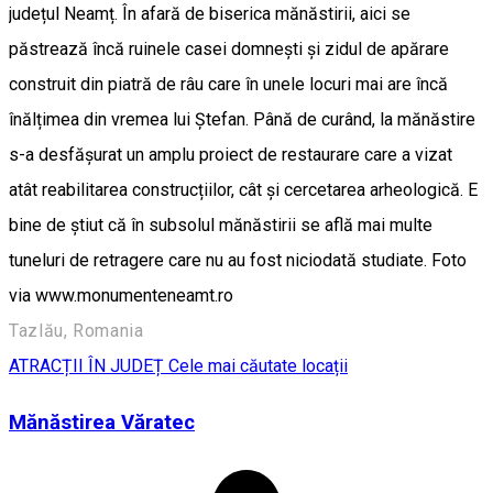
județul Neamț. În afară de biserica mănăstirii, aici se
păstrează încă ruinele casei domnești și zidul de apărare
construit din piatră de râu care în unele locuri mai are încă
înălțimea din vremea lui Ștefan. Până de curând, la mănăstire
s-a desfășurat un amplu proiect de restaurare care a vizat
atât reabilitarea construcțiilor, cât și cercetarea arheologică. E
bine de știut că în subsolul mănăstirii se află mai multe
tuneluri de retragere care nu au fost niciodată studiate. Foto
via www.monumenteneamt.ro
Tazlău, Romania
ATRACȚII ÎN JUDEȚ
Cele mai căutate locații
Mănăstirea Văratec