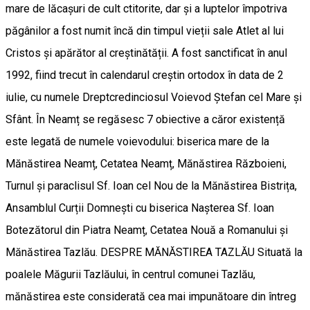
mare de lăcașuri de cult ctitorite, dar și a luptelor împotriva
păgânilor a fost numit încă din timpul vieții sale Atlet al lui
Cristos și apărător al creștinătății. A fost sanctificat în anul
1992, fiind trecut în calendarul creștin ortodox în data de 2
iulie, cu numele Dreptcredinciosul Voievod Ștefan cel Mare și
Sfânt. În Neamț se regăsesc 7 obiective a căror existență
este legată de numele voievodului: biserica mare de la
Mănăstirea Neamț, Cetatea Neamț, Mănăstirea Războieni,
Turnul și paraclisul Sf. Ioan cel Nou de la Mănăstirea Bistrița,
Ansamblul Curții Domnești cu biserica Nașterea Sf. Ioan
Botezătorul din Piatra Neamț, Cetatea Nouă a Romanului și
Mănăstirea Tazlău. DESPRE MĂNĂSTIREA TAZLĂU Situată la
poalele Măgurii Tazlăului, în centrul comunei Tazlău,
mănăstirea este considerată cea mai impunătoare din întreg