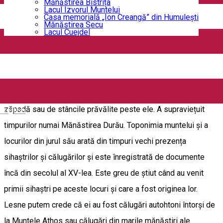
Mănăstirea Bistrița
Lacul Izvorul Muntelui
construit pe un platou al Masivului Ceahlău, fiind înconjurat de
Casa memorială „Ion Creangă” din Humuleşti
Mănăstirea Secu
stânci mari. Micuța mănăstire se află în imediata apropiere a
Lacul Cuejdel
Cabanei Dochia. INFORMAȚII SUPLIMENTARE Din cele mai
îndepărtate timpuri, în jurul Muntelui Ceahlău au existat
numeroase schituri sau peșteri cu pustnici, călugări și
călugărițe. Unele au fost mistuite de foc, de avalanșele de
zăpadă sau de stâncile prăvălite peste ele. A supraviețuit
English
timpurilor numai Mănăstirea Durău. Toponimia muntelui și a
locurilor din jurul său arată din timpuri vechi prezența
sihaștrilor și călugărilor și este înregistrată de documente
încă din secolul al XV-lea. Este greu de știut când au venit
primii sihaștri pe aceste locuri și care a fost originea lor.
Lesne putem crede că ei au fost călugări autohtoni întorși de
la Muntele Athos sau călugări din marile mănăstiri ale