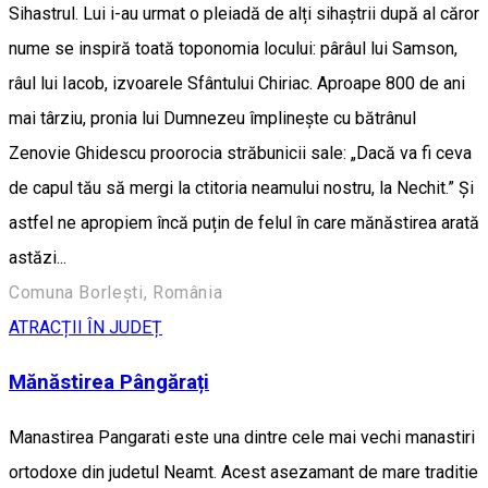
Sihastrul. Lui i-au urmat o pleiadă de alți sihaștrii după al căror
nume se inspiră toată toponomia locului: pârâul lui Samson,
râul lui Iacob, izvoarele Sfântului Chiriac. Aproape 800 de ani
mai târziu, pronia lui Dumnezeu împlinește cu bătrânul
Zenovie Ghidescu proorocia străbunicii sale: „Dacă va fi ceva
de capul tău să mergi la ctitoria neamului nostru, la Nechit.” Și
astfel ne apropiem încă puțin de felul în care mănăstirea arată
astăzi...
Comuna Borlești, România
ATRACȚII ÎN JUDEȚ
Mănăstirea Pângărați
Manastirea Pangarati este una dintre cele mai vechi manastiri
ortodoxe din judetul Neamt. Acest asezamant de mare traditie