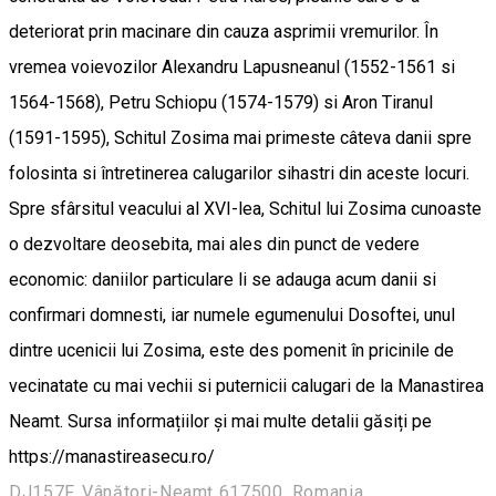
deteriorat prin macinare din cauza asprimii vremurilor. În
vremea voievozilor Alexandru Lapusneanul (1552-1561 si
1564-1568), Petru Schiopu (1574-1579) si Aron Tiranul
(1591-1595), Schitul Zosima mai primeste câteva danii spre
folosinta si întretinerea calugarilor sihastri din aceste locuri.
Spre sfârsitul veacului al XVI-lea, Schitul lui Zosima cunoaste
o dezvoltare deosebita, mai ales din punct de vedere
economic: daniilor particulare li se adauga acum danii si
confirmari domnesti, iar numele egumenului Dosoftei, unul
dintre ucenicii lui Zosima, este des pomenit în pricinile de
vecinatate cu mai vechii si puternicii calugari de la Manastirea
Neamt. Sursa informațiilor și mai multe detalii găsiți pe
https://manastireasecu.ro/
DJ157F, Vânători-Neamț 617500, Romania