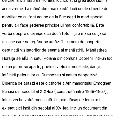
de zile la Mănăstirea Horaiţa, loc izolat şi greu accesibil la
acea vreme. La mănăstire mai există încă unele obiecte de
mobilier ce au fost aduse de la Bucureşti în mod special
pentru a-i face şederea principelui mai confortabilă. Este
vorba despre o canapea cu două fotolii şi o masă cu şase
scaune care se regăsesc astăzi în camera de oaspeţi
destinată vizitatorilor de seamă ai mănăstirii. Mănăstirea
Horaița se află în satul Poiana din comuna Dobreni, într-un loc
de un pitoresc aparte, prielnic viețuirii monahale, dar și
întâlnirii pelerinilor cu Dumnezeu și natura deopotrivă.
Biserica de astăzi este o ctitorie a Arhimandritului Ermoghen
Buhuși din secolul al XIX-lea ( construită între 1848-1867) ,
într-o veche vatră monahală. Un prim lăcaș de lemn ar fi
existat aici încă din secolul al XV-lea. Într-un document din