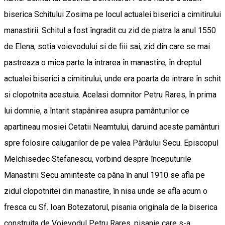
biserica Schitului Zosima pe locul actualei biserici a cimitirului
manastirii. Schitul a fost îngradit cu zid de piatra la anul 1550
de Elena, sotia voievodului si de fiii sai, zid din care se mai
pastreaza o mica parte la intrarea în manastire, în dreptul
actualei biserici a cimitirului, unde era poarta de intrare în schit
si clopotnita acestuia. Acelasi domnitor Petru Rares, în prima
lui domnie, a întarit stapânirea asupra pamânturilor ce
apartineau mosiei Cetatii Neamtului, daruind aceste pamânturi
spre folosire calugarilor de pe valea Pârâului Secu. Episcopul
Melchisedec Stefanescu, vorbind despre începuturile
Manastirii Secu aminteste ca pâna în anul 1910 se afla pe
zidul clopotnitei din manastire, în nisa unde se afla acum o
fresca cu Sf. Ioan Botezatorul, pisania originala de la biserica
construita de Voievodul Petru Rares, pisanie care s-a