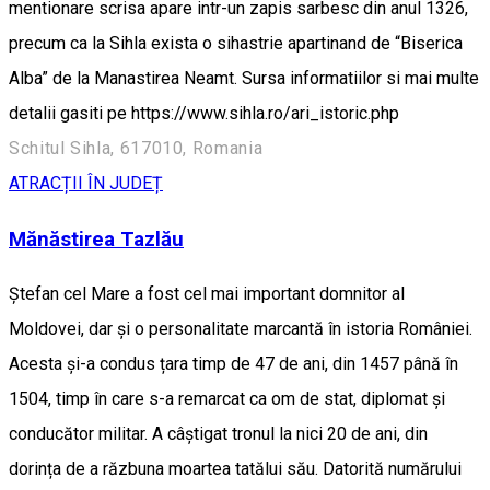
mentionare scrisa apare intr-un zapis sarbesc din anul 1326,
precum ca la Sihla exista o sihastrie apartinand de “Biserica
Alba” de la Manastirea Neamt. Sursa informatiilor si mai multe
detalii gasiti pe https://www.sihla.ro/ari_istoric.php
Schitul Sihla, 617010, Romania
ATRACȚII ÎN JUDEȚ
Mănăstirea Tazlău
Ștefan cel Mare a fost cel mai important domnitor al
Moldovei, dar și o personalitate marcantă în istoria României.
Acesta și-a condus țara timp de 47 de ani, din 1457 până în
1504, timp în care s-a remarcat ca om de stat, diplomat și
conducător militar. A câștigat tronul la nici 20 de ani, din
dorința de a răzbuna moartea tatălui său. Datorită numărului