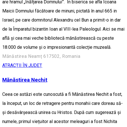
are hramul „Înălțarea Domnului”. În biserica se afla Icoana
Maicii Domnului făcătoare de minuni, pictată în anul 665 in
Israel, pe care domnitorul Alexandru cel Bun a primit-o in dar
de la Împaratul bizantin Ioan al VIII-lea Paleologul. Aici se mai
află și cea mai veche bibliotecă mănăstirească cu peste
18.000 de volume și o impresionantă colecție muzeală.
Mănăstirea Neamț 617502, Romania
ATRACȚII ÎN JUDEȚ
Mănăstirea Nechit
Ceea ce astăzi este cunoscută a fi Mănăstirea Nechit a fost,
la început, un loc de retragere pentru monahii care doreau să-
și desăvârșească unirea cu Hristos. După cum sugerează și
numele, primul viețuitor al acestor meleaguri a fost Nichita