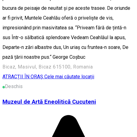
bucura de peisaje de neuitat și pe aceste trasee. De oriunde
ar fi privit, Muntele Ceahlău oferă o priveliște de vis,
impresionând prin masivitatea sa. “Priveam fără de țintă-n
sus Într-o sălbatică splendoare Vedeam Ceahlăul la apus,
Departe-n zări albastre dus, Un uriaș cu fruntea-n soare, De
pază țării noastre pus.“ George Coşbuc
Bicaz, Masivul, Bicaz 615100, Romania
ATRACȚII ÎN ORAȘ
Cele mai căutate locații
Deschis
Muzeul de Artă Eneolitică Cucuteni