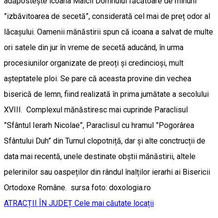
adăpostește icoana Maicii Domnului făcătoare de minuni
”izbăvitoarea de secetă”, considerată cel mai de preț odor al
lăcașului. Oamenii mănăstirii spun că icoana a salvat de multe
ori satele din jur în vreme de secetă aducând, în urma
procesiunilor organizate de preoți și credincioși, mult
așteptatele ploi. Se pare că aceasta provine din vechea
biserică de lemn, fiind realizată în prima jumătate a secolului
XVIII. Complexul mănăstiresc mai cuprinde Paraclisul
”Sfântul Ierarh Nicolae”, Paraclisul cu hramul ”Pogorârea
Sfântului Duh” din Turnul clopotniță, dar și alte conctrucții de
data mai recentă, unele destinate obștii mănăstirii, altele
pelerinilor sau oaspeților din rândul înalților ierarhi ai Bisericii
Ortodoxe Române. sursa foto: doxologia.ro
ATRACȚII ÎN JUDEȚ
Cele mai căutate locații