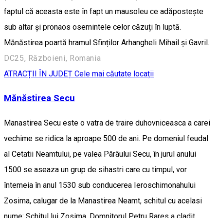
faptul că aceasta este în fapt un mausoleu ce adăpostește
sub altar și pronaos osemintele celor căzuți în luptă.
Mănăstirea poartă hramul Sfinților Arhangheli Mihail și Gavril.
DC25, Războieni, Romania
ATRACȚII ÎN JUDEȚ
Cele mai căutate locații
Mănăstirea Secu
Manastirea Secu este o vatra de traire duhovniceasca a carei
vechime se ridica la aproape 500 de ani. Pe domeniul feudal
al Cetatii Neamtului, pe valea Pârâului Secu, în jurul anului
1500 se aseaza un grup de sihastri care cu timpul, vor
întemeia în anul 1530 sub conducerea Ieroschimonahului
Zosima, calugar de la Manastirea Neamt, schitul cu acelasi
nume: Schitul lui Zosima. Domnitorul Petru Rares a cladit