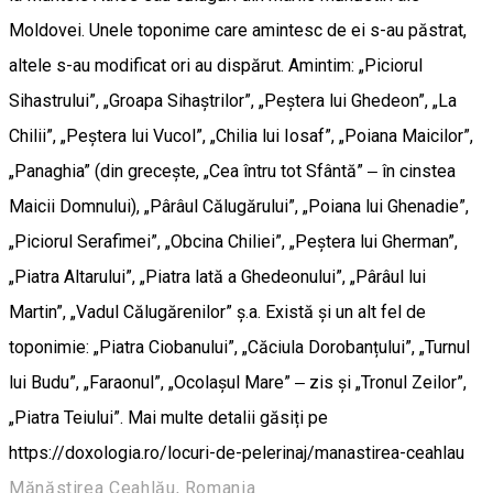
Moldovei. Unele toponime care amintesc de ei s-au păstrat,
altele s-au modificat ori au dispărut. Amintim: „Piciorul
Sihastrului”, „Groapa Sihaștrilor”, „Peștera lui Ghedeon”, „La
Chilii”, „Peștera lui Vucol”, „Chilia lui Iosaf”, „Poiana Maicilor”,
„Panaghia” (din greceşte, „Cea întru tot Sfântă” ‒ în cinstea
Maicii Domnului), „Pârâul Călugărului”, „Poiana lui Ghenadie”,
„Piciorul Serafimei”, „Obcina Chiliei”, „Peștera lui Gherman”,
„Piatra Altarului”, „Piatra lată a Ghedeonului”, „Pârâul lui
Martin”, „Vadul Călugărenilor” ș.a. Există și un alt fel de
toponimie: „Piatra Ciobanului”, „Căciula Dorobanțului”, „Turnul
lui Budu”, „Faraonul”, „Ocolașul Mare” ‒ zis și „Tronul Zeilor”,
„Piatra Teiului”. Mai multe detalii găsiți pe
https://doxologia.ro/locuri-de-pelerinaj/manastirea-ceahlau
Mănăstirea Ceahlău, Romania