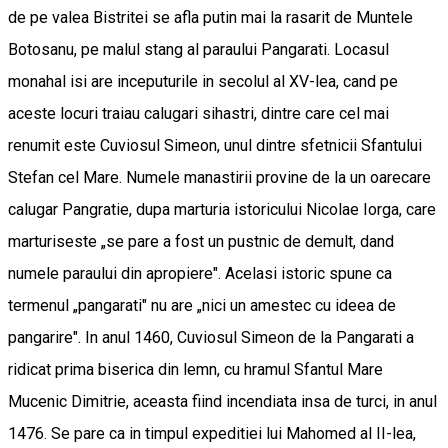
de pe valea Bistritei se afla putin mai la rasarit de Muntele
Botosanu, pe malul stang al paraului Pangarati. Locasul
monahal isi are inceputurile in secolul al XV-lea, cand pe
aceste locuri traiau calugari sihastri, dintre care cel mai
renumit este Cuviosul Simeon, unul dintre sfetnicii Sfantului
Stefan cel Mare. Numele manastirii provine de la un oarecare
calugar Pangratie, dupa marturia istoricului Nicolae Iorga, care
marturiseste „se pare a fost un pustnic de demult, dand
numele paraului din apropiere". Acelasi istoric spune ca
termenul „pangarati" nu are „nici un amestec cu ideea de
pangarire". In anul 1460, Cuviosul Simeon de la Pangarati a
ridicat prima biserica din lemn, cu hramul Sfantul Mare
Mucenic Dimitrie, aceasta fiind incendiata insa de turci, in anul
1476. Se pare ca in timpul expeditiei lui Mahomed al II-lea,