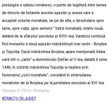
prelungire a satului românesc, o punte de legătură între lumea
de dincolo de hotarele acestei aşezări şi aceea care a
acceptat voturile monahale, iar pe de alta, o deschidere spre
lume, spre viaţă, spre semeni.” Vatră monahală, relativ nouă,
datând de la sfârşitul secolului al XVIII-lea, Varaticul continuă
firul monastic a două aşezări mănăstireşti mai vechi - Boiştea
şi Topoliţa. Dacă mănăstirea Boiştea, apare menţionată întâia
oară într-o „carte” a domnitorului Ştefan al II-lea, datată 6 iunie
1446, în schimb mănăstirea Topoliţa ia naştere prin
fenomenul „roirii monahale”, constând în strămutarea
monahiilor de la Boiştea, pe la jumătatea secolului al XVI-lea.
Văratec 617013, Romania
ATRACȚII ÎN JUDEȚ