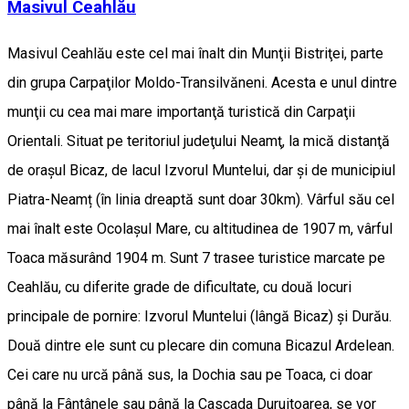
Masivul Ceahlău
Masivul Ceahlău este cel mai înalt din Munţii Bistriţei, parte
din grupa Carpaţilor Moldo-Transilvăneni. Acesta e unul dintre
munţii cu cea mai mare importanţă turistică din Carpaţii
Orientali. Situat pe teritoriul judeţului Neamţ, la mică distanţă
de oraşul Bicaz, de lacul Izvorul Muntelui, dar și de municipiul
Piatra-Neamț (în linia dreaptă sunt doar 30km). Vârful său cel
mai înalt este Ocolaşul Mare, cu altitudinea de 1907 m, vârful
Toaca măsurând 1904 m. Sunt 7 trasee turistice marcate pe
Ceahlău, cu diferite grade de dificultate, cu două locuri
principale de pornire: Izvorul Muntelui (lângă Bicaz) și Durău.
Două dintre ele sunt cu plecare din comuna Bicazul Ardelean.
Cei care nu urcă până sus, la Dochia sau pe Toaca, ci doar
până la Fântânele sau până la Cascada Duruitoarea, se vor