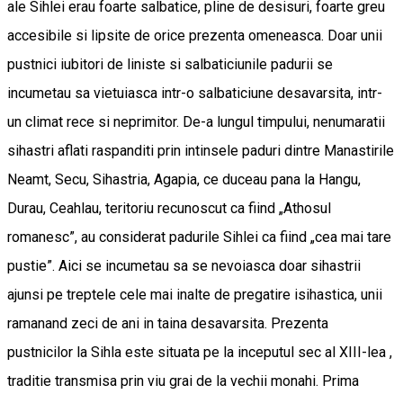
ale Sihlei erau foarte salbatice, pline de desisuri, foarte greu
accesibile si lipsite de orice prezenta omeneasca. Doar unii
pustnici iubitori de liniste si salbaticiunile padurii se
incumetau sa vietuiasca intr-o salbaticiune desavarsita, intr-
un climat rece si neprimitor. De-a lungul timpului, nenumaratii
sihastri aflati raspanditi prin intinsele paduri dintre Manastirile
Neamt, Secu, Sihastria, Agapia, ce duceau pana la Hangu,
Durau, Ceahlau, teritoriu recunoscut ca fiind „Athosul
romanesc”, au considerat padurile Sihlei ca fiind „cea mai tare
pustie”. Aici se incumetau sa se nevoiasca doar sihastrii
ajunsi pe treptele cele mai inalte de pregatire isihastica, unii
ramanand zeci de ani in taina desavarsita. Prezenta
pustnicilor la Sihla este situata pe la inceputul sec al XIII-lea ,
traditie transmisa prin viu grai de la vechii monahi. Prima