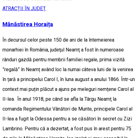
ATRACȚII ÎN JUDEȚ
Mănăstirea Horaița
În decursul celor peste 150 de ani de la întemeierea
monarhiei în România, judeţul Neamţ a fost în numeroase
rânduri gazdă pentru membrii familiei regale, prima vizită
”regală” în Neamț având loc la numai câteva luni de la venirea
în țară a principelui Carol I, în luna august a anului 1866. Într-un
context mai puțin plăcut a ajuns pe meleguri nemțene Carol al
II-lea. În anul 1918, pe când se afla la Târgu Neamţ la
comanda Regimentului Vânători de Munte, principele Carol al
II-lea a fugit la Odessa pentru a se căsători în secret cu Zizi
Lambrino. Pentru că a dezertat, a fost pus în arest pentru 75