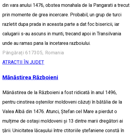
din vara anului 1476, obstea monahala de la Pangarati a trecut
prin momente de grea incercare. Probabil, un grup de turci
razletit dupa prada in aceasta parte a dat foc bisericii, iar
calugarii s-au ascuns in munti, trecand apoi in Transilvania
unde au ramas pana la incetarea razboiului.
Pângărați 617305, Romania
ATRACȚII ÎN JUDEȚ
Mănăstirea Războieni
Mănăstirea de la Războieni a fost ridicată în anul 1496,
pentru cinstirea oștenilor moldoveni căzuți în bătălia de la
Valea Albă din 1476. Atunci, Ștefan cel Mare a pierdut o
mulțime de ostași moldoveni și 13 dintre marii dregători ai
țării. Unicitatea lăcașului între ctitoriile ștefaniene constă în