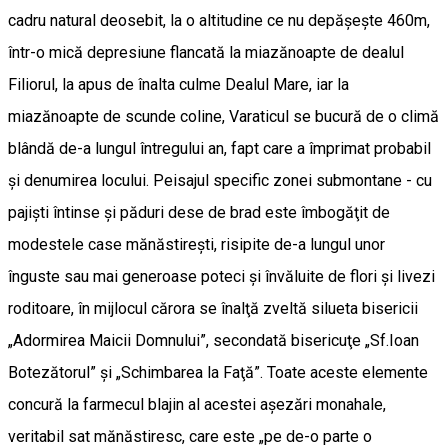
cadru natural deosebit, la o altitudine ce nu depăşeşte 460m,
într-o mică depresiune flancată la miazănoapte de dealul
Filiorul, la apus de înalta culme Dealul Mare, iar la
miazănoapte de scunde coline, Varaticul se bucură de o climă
blândă de-a lungul întregului an, fapt care a împrimat probabil
şi denumirea locului. Peisajul specific zonei submontane - cu
pajişti întinse şi păduri dese de brad este îmbogăţit de
modestele case mănăstireşti, risipite de-a lungul unor
înguste sau mai generoase poteci şi învăluite de flori şi livezi
roditoare, în mijlocul cărora se înalţă zveltă silueta bisericii
„Adormirea Maicii Domnului”, secondată bisericuţe „Sf.Ioan
Botezătorul” şi „Schimbarea la Faţă”. Toate aceste elemente
concură la farmecul blajin al acestei aşezări monahale,
veritabil sat mănăstiresc, care este „pe de-o parte o