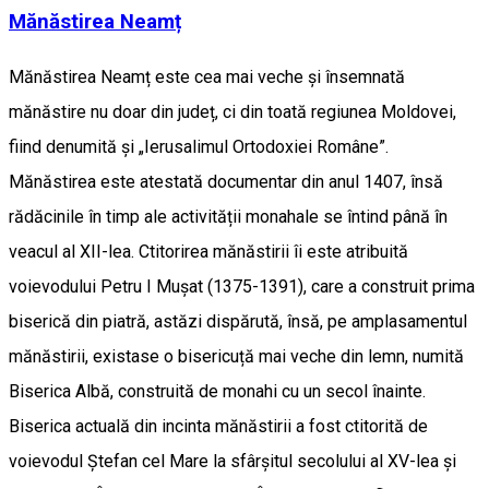
Mănăstirea Neamț
Mănăstirea Neamț este cea mai veche și însemnată
mănăstire nu doar din județ, ci din toată regiunea Moldovei,
fiind denumită și „Ierusalimul Ortodoxiei Române”.
Mănăstirea este atestată documentar din anul 1407, însă
rădăcinile în timp ale activității monahale se întind până în
veacul al XII-lea. Ctitorirea mănăstirii îi este atribuită
voievodului Petru I Mușat (1375-1391), care a construit prima
biserică din piatră, astăzi dispărută, însă, pe amplasamentul
mănăstirii, existase o bisericuță mai veche din lemn, numită
Biserica Albă, construită de monahi cu un secol înainte.
Biserica actuală din incinta mănăstirii a fost ctitorită de
voievodul Ștefan cel Mare la sfârșitul secolului al XV-lea și