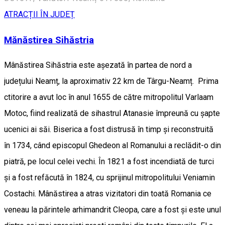
ATRACȚII ÎN JUDEȚ
Mănăstirea Sihăstria
Mânăstirea Sihăstria este așezată în partea de nord a
județului Neamț, la aproximativ 22 km de Târgu-Neamț. Prima
ctitorire a avut loc în anul 1655 de către mitropolitul Varlaam
Motoc, fiind realizată de sihastrul Atanasie împreună cu șapte
ucenici ai săi. Biserica a fost distrusă în timp și reconstruită
în 1734, când episcopul Ghedeon al Romanului a reclădit-o din
piatră, pe locul celei vechi. În 1821 a fost incendiată de turci
și a fost refăcută în 1824, cu sprijinul mitropolitului Veniamin
Costachi. Mânăstirea a atras vizitatori din toată Romania ce
veneau la părintele arhimandrit Cleopa, care a fost și este unul