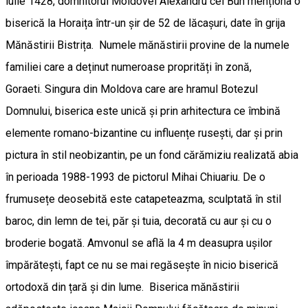
iulie 1428, domnitorul Moldovei Alexandru cel Bun menționa o
biserică la Horaița într-un șir de 52 de lăcașuri, date în grija
Mănăstirii Bistrița. Numele mănăstirii provine de la numele
familiei care a deținut numeroase proprități în zonă,
Goraeti. Singura din Moldova care are hramul Botezul
Domnului, biserica este unică și prin arhitectura ce îmbină
elemente romano-bizantine cu influențe rusești, dar și prin
pictura în stil neobizantin, pe un fond cărămiziu realizată abia
în perioada 1988-1993 de pictorul Mihai Chiuariu. De o
frumusețe deosebită este catapeteazma, sculptată în stil
baroc, din lemn de tei, păr și tuia, decorată cu aur și cu o
broderie bogată. Amvonul se află la 4 m deasupra ușilor
împărătești, fapt ce nu se mai regăsește în nicio biserică
ortodoxă din țară și din lume. Biserica mănăstirii